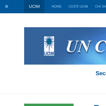
UCIM
HOME
COS'È UCIM
CHI S
Sec