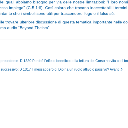
dei quali abbiamo bisogno per via delle nostre limitazioni: “I loro no
esso impiega” (C-5.1:6). Così coloro che trovano inaccettabili i termini Cri
intanto che i simboli sono utili per trascendere l’ego o il falso sé.
ile trovare ulteriore discussione di questa tematica importante nelle
ma audio “Beyond Theism”.
o precedente: D 1380 Perché l’effetto benefico della lettura del Corso ha vita così b
o successivo: D 1317 Il messaggero di Dio ha un ruolo attivo o passivo?
Avanti