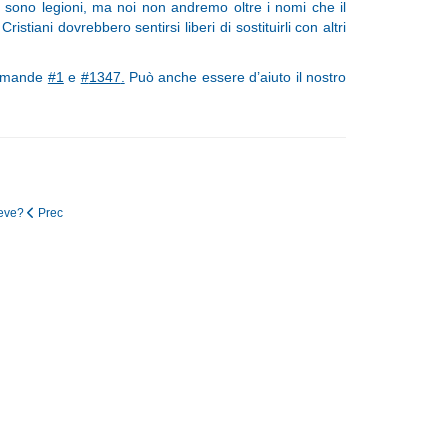
mi sono legioni, ma noi non andremo oltre i nomi che il
stiani dovrebbero sentirsi liberi di sostituirli con altri
 domande
#1
e
#
1347
.
Può anche essere d’aiuto il nostro
reve?
Prec