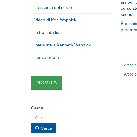
simboli 
La scuola del corso
corso st
simboli f
Video di Ken Wapnick
È possib
program
Estratti da libri
Intervista a Kenneth Wapnick
nuovo errata
Articol
Articol
NOVITÀ
Cerca
Cerca