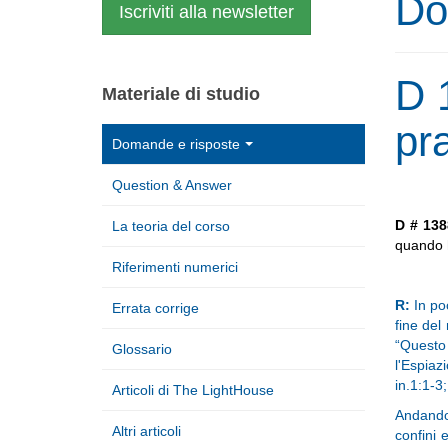
Do
Iscriviti alla newsletter
D 
Materiale di studio
pr
Domande e risposte
Question & Answer
D # 13
La teoria del corso
quando h
Riferimenti numerici
R:
In po
Errata corrige
fine del
“Questo
Glossario
l'Espiaz
in.1:1-3;
Articoli di The LightHouse
Andando 
Altri articoli
confini 