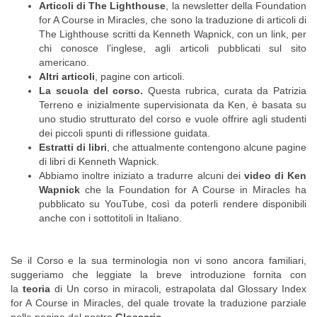
Articoli di The Lighthouse
, la newsletter della Foundation
for A Course in Miracles, che sono la traduzione di articoli di
The Lighthouse scritti da Kenneth Wapnick, con un link, per
chi conosce l’inglese, agli articoli pubblicati sul sito
americano.
Altri articoli
, pagine con articoli.
La scuola del corso.
Questa rubrica, curata da Patrizia
Terreno e inizialmente supervisionata da Ken, è basata su
uno studio strutturato del corso e vuole offrire agli studenti
dei piccoli spunti di riflessione guidata.
Estratti di libri
, che attualmente contengono alcune pagine
di libri di Kenneth Wapnick.
Abbiamo inoltre iniziato a tradurre alcuni dei
video di Ken
Wapnick
che la Foundation for A Course in Miracles ha
pubblicato su YouTube, così da poterli rendere disponibili
anche con i sottotitoli in Italiano.
Se il Corso e la sua terminologia non vi sono ancora familiari,
suggeriamo che leggiate la breve introduzione fornita con
la
teoria
di Un corso in miracoli, estrapolata dal Glossary Index
for A Course in Miracles, del quale trovate la traduzione parziale
nelle pagine del nostro
Glossario
.