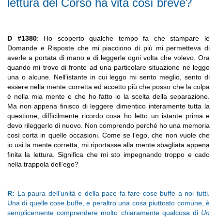
lettura del Corso ha vita così breve?
D #1380
: Ho scoperto qualche tempo fa che stampare le
Domande e Risposte che mi piacciono di più mi permetteva di
averle a portata di mano e di leggerle ogni volta che volevo. Ora
quando mi trovo di fronte ad una particolare situazione ne leggo
una o alcune. Nell’istante in cui leggo mi sento meglio, sento di
essere nella mente corretta ed accetto più che posso che la colpa
è nella mia mente e che ho fatto io la scelta della separazione.
Ma non appena finisco di leggere dimentico interamente tutta la
questione, difficilmente ricordo cosa ho letto un istante prima e
devo rileggerlo di nuovo. Non comprendo perché ho una memoria
così corta in quelle occasioni. Come se l’ego, che non vuole che
io usi la mente corretta, mi riportasse alla mente sbagliata appena
finita la lettura. Significa che mi sto impegnando troppo e cado
nella trappola dell’ego?
R:
La paura dell’unità e della pace fa fare cose buffe a noi tutti.
Una di quelle cose buffe, e peraltro una cosa piuttosto comune, è
semplicemente comprendere molto chiaramente qualcosa di
Un