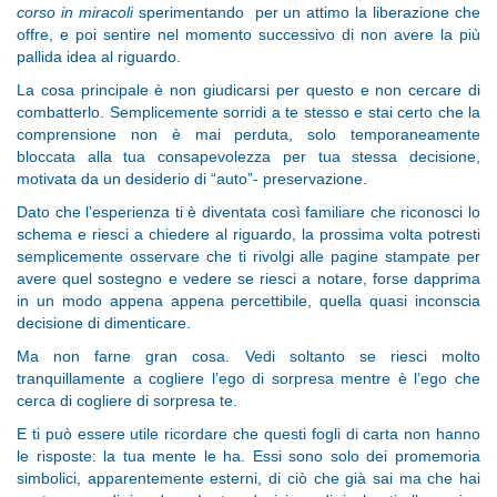
corso in miracoli
sperimentando per un attimo la liberazione che
offre, e poi sentire nel momento successivo di non avere la più
pallida idea al riguardo.
La cosa principale è non giudicarsi per questo e non cercare di
combatterlo. Semplicemente sorridi a te stesso e stai certo che la
comprensione non è mai perduta, solo temporaneamente
bloccata alla tua consapevolezza per tua stessa decisione,
motivata da un desiderio di “auto”- preservazione.
Dato che l’esperienza ti è diventata così familiare che riconosci lo
schema e riesci a chiedere al riguardo, la prossima volta potresti
semplicemente osservare che ti rivolgi alle pagine stampate per
avere quel sostegno e vedere se riesci a notare, forse dapprima
in un modo appena appena percettibile, quella quasi inconscia
decisione di dimenticare.
Ma non farne gran cosa. Vedi soltanto se riesci molto
tranquillamente a cogliere l’ego di sorpresa mentre è l’ego che
cerca di cogliere di sorpresa te.
E ti può essere utile ricordare che questi fogli di carta non hanno
le risposte: la tua mente le ha. Essi sono solo dei promemoria
simbolici, apparentemente esterni, di ciò che già sai ma che hai