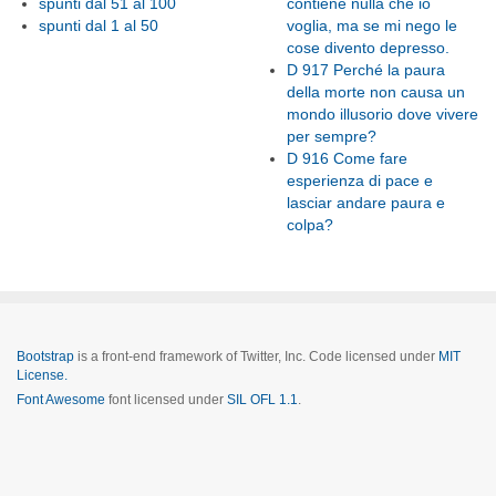
spunti dal 51 al 100
contiene nulla che io
spunti dal 1 al 50
voglia, ma se mi nego le
cose divento depresso.
D 917 Perché la paura
della morte non causa un
mondo illusorio dove vivere
per sempre?
D 916 Come fare
esperienza di pace e
lasciar andare paura e
colpa?
Bootstrap
is a front-end framework of Twitter, Inc. Code licensed under
MIT
License.
Font Awesome
font licensed under
SIL OFL 1.1
.