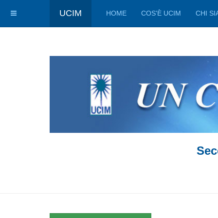
UCIM
HOME
COS'È UCIM
CHI S
Sec