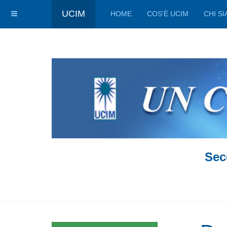
UCIM
HOME
COS'È UCIM
CHI S
Sec