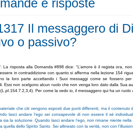
mande e risposte
1317 Il messaggero di Di
tivo o passivo?
7
: La risposta alla Domanda #898 dice: “L’amore è il regista ora, no
ssere in contraddizione con quanto si afferma nella lezione 154 rigua
no la loro parte accettando i Suoi messaggi come se fossero per
li. Essi non scelgono alcun ruolo che non venga loro dato dalla Sua a
 (L.pI.154.7:2,3,4). Per come la vedo io, il messaggero qui ha un ruolo
teriale che citi vengono esposti due punti differenti, ma il contenuto è
do lasci andare l’ego sei consapevole di non essere il sé individua
 sia la soluzione. Quando lasci andare l’ego, non rimane niente nella 
a quella dello Spirito Santo. Sei allineato con la verità, non con l’illusion