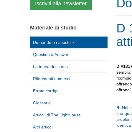
Do
Iscriviti alla newsletter
D 
Materiale di studio
at
Domande e risposte
Question & Answer
D #131
La teoria del corso
sembra e
“compio
Riferimenti numerici
offrendo
offrono”
Errata corrige
Glossario
R:
Nel ma
che quan
Articoli di The LightHouse
problema
identica 
Altri articoli