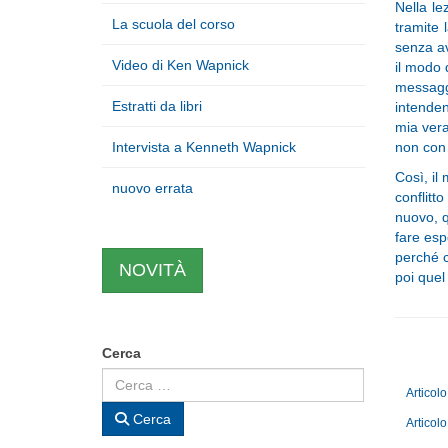
Nella le
La scuola del corso
tramite 
senza av
Video di Ken Wapnick
il modo 
messagg
Estratti da libri
intenden
mia vera
Intervista a Kenneth Wapnick
non con 
Così, il
nuovo errata
conflitt
nuovo, q
fare esp
perché c
NOVITÀ
poi quel
Cerca
Articol
Cerca
Articol