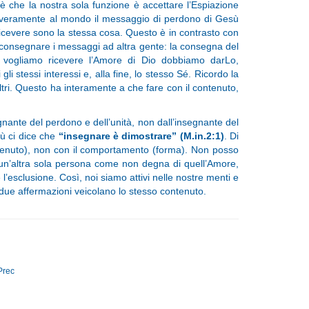
è che la nostra sola funzione è accettare l’Espiazione
re veramente al mondo il messaggio di perdono di Gesù
icevere sono la stessa cosa. Questo è in contrasto con
 consegnare i messaggi ad altra gente: la consegna del
vogliamo ricevere l’Amore di Dio dobbiamo darLo,
 stessi interessi e, alla fine, lo stesso Sé. Ricordo la
 altri. Questo ha interamente a che fare con il contenuto,
gnante del perdono e dell’unità, non dall’insegnante del
ù ci dice che
“insegnare è dimostrare” (M.in.2:1)
. Di
tenuto), non con il comportamento (forma). Non posso
 un’altra sola persona come non degna di quell’Amore,
’esclusione. Così, noi siamo attivi nelle nostre menti e
e due affermazioni veicolano lo stesso contenuto.
Prec