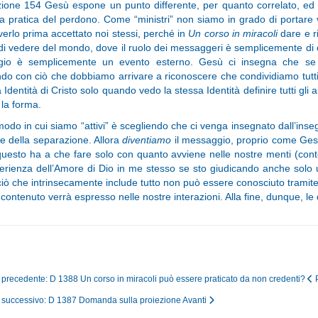
zione 154 Gesù espone un punto differente, per quanto correlato, ed 
la pratica del perdono. Come “ministri” non siamo in grado di porta
erlo prima accettato noi stessi, perché in
Un corso in miracoli
dare e r
di vedere del mondo, dove il ruolo dei messaggeri è semplicemente di
io è semplicemente un evento esterno. Gesù ci insegna che se 
do con ciò che dobbiamo arrivare a riconoscere che condividiamo tutti gli
 Identità di Cristo solo quando vedo la stessa Identità definire tutti gli
la forma.
 modo in cui siamo “attivi” è scegliendo che ci venga insegnato dall’inse
o e della separazione. Allora
diventiamo
il messaggio, proprio come Ges
uesto ha a che fare solo con quanto avviene nelle nostre menti (con
erienza dell’Amore di Dio in me stesso se sto giudicando anche solo
iò che intrinsecamente include tutto non può essere conosciuto tramite l
 contenuto verrà espresso nelle nostre interazioni. Alla fine, dunque, l
o precedente: D 1388 Un corso in miracoli può essere praticato da non credenti?
o successivo: D 1387 Domanda sulla proiezione
Avanti