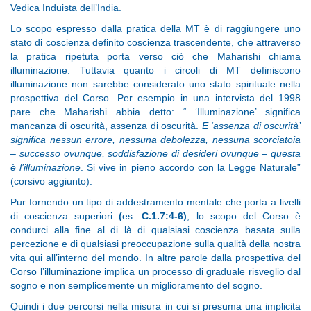
Vedica Induista dell’India.
Lo scopo espresso dalla pratica della MT è di raggiungere uno
stato di coscienza definito coscienza trascendente, che attraverso
la pratica ripetuta porta verso ciò che Maharishi chiama
illuminazione. Tuttavia quanto i circoli di MT definiscono
illuminazione non sarebbe considerato uno stato spirituale nella
prospettiva del Corso. Per esempio in una intervista del 1998
pare che Maharishi abbia detto: “ ‘Illuminazione’ significa
mancanza di oscurità, assenza di oscurità.
E ‘assenza di oscurità’
significa nessun errore, nessuna debolezza, nessuna scorciatoia
– successo ovunque, soddisfazione di desideri ovunque – questa
è l’illuminazione
. Si vive in pieno accordo con la Legge Naturale”
(corsivo aggiunto).
Pur fornendo un tipo di addestramento mentale che porta a livelli
di coscienza superiori
(
es.
C.1.7:4-6)
, lo scopo del Corso è
condurci alla fine al di là di qualsiasi coscienza basata sulla
percezione e di qualsiasi preoccupazione sulla qualità della nostra
vita qui all’interno del mondo. In altre parole dalla prospettiva del
Corso l’illuminazione implica un processo di graduale risveglio dal
sogno e non semplicemente un miglioramento del sogno.
Quindi i due percorsi nella misura in cui si presuma una implicita