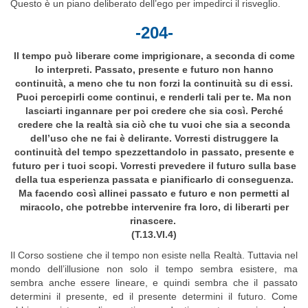
Questo è un piano deliberato dell’ego per impedirci il risveglio.
-204-
Il tempo può liberare come imprigionare, a seconda di come
lo interpreti. Passato, presente e futuro non hanno
continuità, a meno che tu non forzi la continuità su di essi.
Puoi percepirli come continui, e renderli tali per te. Ma non
lasciarti ingannare per poi credere che sia così. Perché
credere che la realtà sia ciò che tu vuoi che sia a seconda
dell’uso che ne fai è delirante. Vorresti distruggere la
continuità del tempo spezzettandolo in passato, presente e
futuro per i tuoi scopi. Vorresti prevedere il futuro sulla base
della tua esperienza passata e pianificarlo di conseguenza.
Ma facendo così allinei passato e futuro e non permetti al
miracolo, che potrebbe intervenire fra loro, di liberarti per
rinascere.
(T.13.VI.4)
Il Corso sostiene che il tempo non esiste nella Realtà. Tuttavia nel
mondo dell’illusione non solo il tempo sembra esistere, ma
sembra anche essere lineare, e quindi sembra che il passato
determini il presente, ed il presente determini il futuro. Come