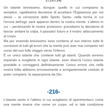
(T.15.I.14)
Un istante brevissimo, dunque: quello in cui compiamo la
semplice, rapidissima decisione di accettare l’Espiazione per noi
stessi – la correzione dello Spirito Santo- nella forma in cui
l’errore dell’ego sarà apparso dentro la nostra mente. L’attimo in
cui – perdonando le nostre proiezioni- prendiamo la decisione di
lasciar andare la colpa, il passato/ futuro e il nostro attaccamento
al corpo.
Ma pur essendo brevissimo esso contiene al suo interno tutte le
correzioni di tutti gli errori che la mente può aver mai compiuto nel
corso del suo folle viaggio verso l’inferno.
È un unico istante che contiene tutti gli istanti. Quando avremo
imparato a sceglierlo in ogni istante, esso diverrà l’unico istante
possibile e correggerà definitivamente l’unico errore che nella
nostra follia abbiamo erroneamente e arrogantemente creduto di
poter compiere: la separazione da Dio.
-216-
L’istante santo è l’attimo in cui scegliamo di sperimentarci come
una mente invece che come un corpo, ed in tale condizione