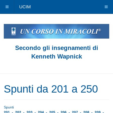
UCIM
Secondo gli insegnamenti di
Kenneth Wapnick
Spunti da 201 a 250
Spunti
201
-
202
-
203
-
204
-
205
-
206
-
207
-
208
-
209
-