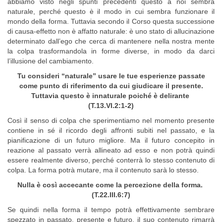
abbiamo visto negli spunti precedenti questo a noi sembra
naturale, perché questo è il modo in cui sembra funzionare il
mondo della forma. Tuttavia secondo il Corso questa successione
di causa-effetto non è affatto naturale: è uno stato di allucinazione
determinato dall’ego che cerca di mantenere nella nostra mente
la colpa trasformandola in forme diverse, in modo da darci
l’illusione del cambiamento.
Tu consideri “naturale” usare le tue esperienze passate
come punto di riferimento da cui giudicare il presente.
Tuttavia questo è innaturale poiché è delirante
(T.13.VI.2:1-2)
Così il senso di colpa che sperimentiamo nel momento presente
contiene in sé il ricordo degli affronti subiti nel passato, e la
pianificazione di un futuro migliore. Ma il futuro concepito in
reazione al passato verrà allineato ad esso e non potrà quindi
essere realmente diverso, perché conterrà lo stesso contenuto di
colpa. La forma potrà mutare, ma il contenuto sarà lo stesso.
Nulla è così accecante come la percezione della forma.
(T.22.III.6:7)
Se quindi nella forma il tempo potrà effettivamente sembrare
spezzato in passato, presente e futuro, il suo contenuto rimarrà