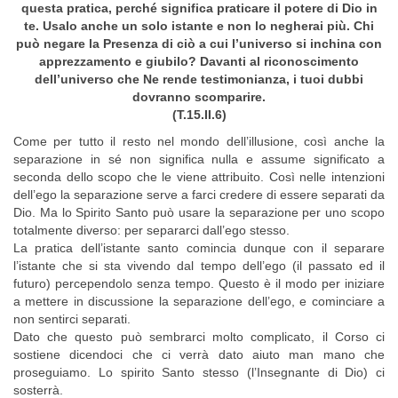
questa pratica, perché significa praticare il potere di Dio in
te. Usalo anche un solo istante e non lo negherai più. Chi
può negare la Presenza di ciò a cui l’universo si inchina con
apprezzamento e giubilo? Davanti al riconoscimento
dell’universo che Ne rende testimonianza, i tuoi dubbi
dovranno scomparire.
(T.15.II.6)
Come per tutto il resto nel mondo dell’illusione, così anche la
separazione in sé non significa nulla e assume significato a
seconda dello scopo che le viene attribuito. Così nelle intenzioni
dell’ego la separazione serve a farci credere di essere separati da
Dio. Ma lo Spirito Santo può usare la separazione per uno scopo
totalmente diverso: per separarci dall’ego stesso.
La pratica dell’istante santo comincia dunque con il separare
l’istante che si sta vivendo dal tempo dell’ego (il passato ed il
futuro) percependolo senza tempo. Questo è il modo per iniziare
a mettere in discussione la separazione dell’ego, e cominciare a
non sentirci separati.
Dato che questo può sembrarci molto complicato, il Corso ci
sostiene dicendoci che ci verrà dato aiuto man mano che
proseguiamo. Lo spirito Santo stesso (l’Insegnante di Dio) ci
sosterrà.