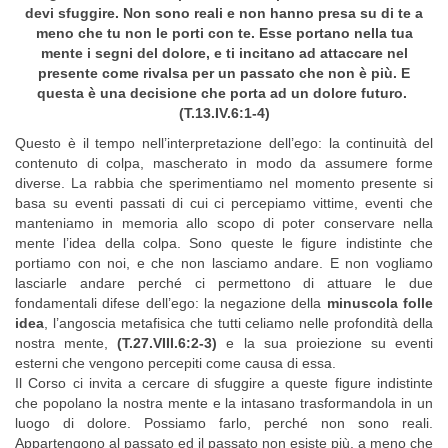
devi sfuggire. Non sono reali e non hanno presa su di te a
meno che tu non le porti con te. Esse portano nella tua
mente i segni del dolore, e ti incitano ad attaccare nel
presente come rivalsa per un passato che non è più. E
questa è una decisione che porta ad un dolore futuro.
(T.13.IV.6:1-4)
Questo è il tempo nell’interpretazione dell’ego: la continuità del
contenuto di colpa, mascherato in modo da assumere forme
diverse. La rabbia che sperimentiamo nel momento presente si
basa su eventi passati di cui ci percepiamo vittime, eventi che
manteniamo in memoria allo scopo di poter conservare nella
mente l’idea della colpa. Sono queste le figure indistinte che
portiamo con noi, e che non lasciamo andare. E non vogliamo
lasciarle andare perché ci permettono di attuare le due
fondamentali difese dell’ego: la negazione della
minuscola folle
idea
, l’angoscia metafisica che tutti celiamo nelle profondità della
nostra mente,
(T.27.VIII.6:2-3)
e la sua proiezione su eventi
esterni che vengono percepiti come causa di essa.
Il Corso ci invita a cercare di sfuggire a queste figure indistinte
che popolano la nostra mente e la intasano trasformandola in un
luogo di dolore. Possiamo farlo, perché non sono reali.
Appartengono al passato ed il passato non esiste più, a meno che