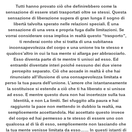
Tutti hanno provato ciò che definirebbero come la
sensazione di essere stati trasportati oltre se stessi. Questa
sensazione di liberazione supera di gran lunga il sogno di
libertà talvolta sperato nelle relazioni speciali. È una
sensazione di una vera e propria fuga dalle limitazioni. Se
vorrai considerare cosa implica in realtà questo “trasporto”,
ti renderai conto che si tratta di una subitanea
inconsapevolezza del corpo e una unione tra te stesso e
qualcos’altro in cui la tua mente si allarga per abbracciarlo.
Esso diventa parte di te mentre ti unisci ad esso. Ed
entrambi diventate interi poiché nessuno dei due viene
percepito separato. Ciò che accade in realtà è che hai
rinunciato all’illusione di una consapevolezza limitata e
perso la tua paura dell’unione. L’amore che istantaneamente
la sostituisce si estende a ciò che ti ha liberato e si unisce
ad esso. E mentre questo dura non hai incertezze sulla tua
Identità, e non La limiti. Sei sfuggito alla paura e hai
raggiunto la pace non mettendo in dubbio la realtà, ma
semplicemente accettandola. Hai accettato questo invece
del corpo ed hai permesso a te stesso di essere uno con
qualcosa al di là di esso, semplicemente non lasciando che
la tua mente venisse limitata da esso…… In questi istanti di