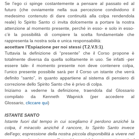
Se l’ego ci spinge costantemente a pensare al passato ed al
futuro (che ovviamente nella sua percezione condividono il
medesimo contenuto di dare continuità alla colpa rendendola
reale) lo Spirito Santo ci invita dolcemente a portare la nostra
attenzione al momento presente, perché in esso- e solo in esso-
c’è la possibilità di compiere la scelta fondamentale che
rappresenta la nostra sola e unica responsabilità:
accettare l’Espiazione per noi stessi (T.2.V.5:1)
.
Tuttavia la definizione di “presente” che il Corso propone è
totalmente diversa da quella solitamente in uso. Se infatti -per
essere tale- il momento presente non deve contenere colpa,
l’unico presente possibile sarà per il Corso un istante che verrà
definito “santo”, in quanto appartiene al sistema di pensiero di
correzione dello Spirito Santo che è privo di colpa.
Iniziamo a vederne la definizione, traendola dal Glossario
compilato da Kenneth Wapnick (per accedere al
Glossario,
cliccare qui
)
ISTANTE SANTO
Istante fuori dal tempo in cui scegliamo il perdono anziché la
colpa, il miracolo anziché il rancore, lo Spirito Santo invece
dell’ego; espressione della nostra piccola disponibilità a vivere nel