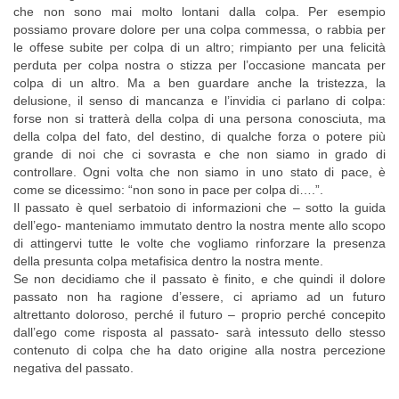
che non sono mai molto lontani dalla colpa. Per esempio
possiamo provare dolore per una colpa commessa, o rabbia per
le offese subite per colpa di un altro; rimpianto per una felicità
perduta per colpa nostra o stizza per l’occasione mancata per
colpa di un altro. Ma a ben guardare anche la tristezza, la
delusione, il senso di mancanza e l’invidia ci parlano di colpa:
forse non si tratterà della colpa di una persona conosciuta, ma
della colpa del fato, del destino, di qualche forza o potere più
grande di noi che ci sovrasta e che non siamo in grado di
controllare. Ogni volta che non siamo in uno stato di pace, è
come se dicessimo: “non sono in pace per colpa di….”.
Il passato è quel serbatoio di informazioni che – sotto la guida
dell’ego- manteniamo immutato dentro la nostra mente allo scopo
di attingervi tutte le volte che vogliamo rinforzare la presenza
della presunta colpa metafisica dentro la nostra mente.
Se non decidiamo che il passato è finito, e che quindi il dolore
passato non ha ragione d’essere, ci apriamo ad un futuro
altrettanto doloroso, perché il futuro – proprio perché concepito
dall’ego come risposta al passato- sarà intessuto dello stesso
contenuto di colpa che ha dato origine alla nostra percezione
negativa del passato.