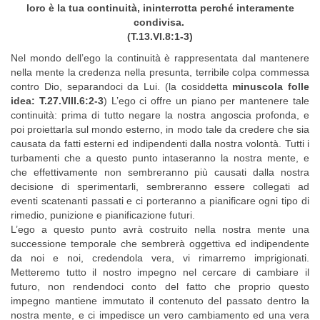
loro è la tua continuità, ininterrotta perché interamente
condivisa.
(T.13.VI.8:1-3)
Nel mondo dell’ego la continuità è rappresentata dal mantenere
nella mente la credenza nella presunta, terribile colpa commessa
contro Dio, separandoci da Lui. (la cosiddetta
minuscola folle
idea: T.27.VIII.6:2-3
) L’ego ci offre un piano per mantenere tale
continuità: prima di tutto negare la nostra angoscia profonda, e
poi proiettarla sul mondo esterno, in modo tale da credere che sia
causata da fatti esterni ed indipendenti dalla nostra volontà. Tutti i
turbamenti che a questo punto intaseranno la nostra mente, e
che effettivamente non sembreranno più causati dalla nostra
decisione di sperimentarli, sembreranno essere collegati ad
eventi scatenanti passati e ci porteranno a pianificare ogni tipo di
rimedio, punizione e pianificazione futuri.
L’ego a questo punto avrà costruito nella nostra mente una
successione temporale che sembrerà oggettiva ed indipendente
da noi e noi, credendola vera, vi rimarremo imprigionati.
Metteremo tutto il nostro impegno nel cercare di cambiare il
futuro, non rendendoci conto del fatto che proprio questo
impegno mantiene immutato il contenuto del passato dentro la
nostra mente, e ci impedisce un vero cambiamento ed una vera