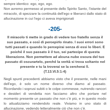
sempre identico: ego, ego, ego.
Non avremo permesso al presente dello Spirito Santo, l’istante del
miracolo, di spezzare la continuità dell’ego e liberarci dallo stato di
allucinazione in cui l’ego ci aveva imprigionati
-205-
Il miracolo ti mette in grado di vedere tuo fratello senza il
suo passato, e così di percepirlo rinato. I suoi errori sono
tutti passati e quando lo percepirai senza di essi lo liberi. E
poiché il suo passato è il tuo, sei partecipe di questa
liberazione. Non permettere ad alcuna nube oscura del tuo
passato di oscurartelo, perché la verità si trova soltanto nel
presente e tu la troverai se la cercherai lì.
(T.13.VI.5:1-4)
Negli spunti precedenti abbiamo visto che il presente, nelle mani
dell’ego, è solo un nome diverso che diamo al passato.
Ricordando i soprusi subiti o le colpe commesse, nutrendo rancori
e desideri di vendetta non facciamo altro che portare nel
momento presente un passato che non c’è più, e in questo modo
lo attualizziamo rendendolo reale. Viviamo in uno stato di
allucinazione, vedendo letteralmente ciò che non c’è.