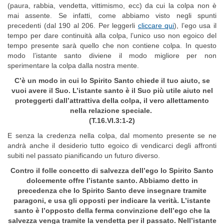
(paura, rabbia, vendetta, vittimismo, ecc) da cui la colpa non è
mai assente. Se infatti, come abbiamo visto negli spunti
precedenti (dal 190 al 206. Per leggerli
cliccare qui
), l’ego usa il
tempo per dare continuità alla colpa, l’unico uso non egoico del
tempo presente sarà quello che non contiene colpa. In questo
modo l’istante santo diviene il modo migliore per non
sperimentare la colpa dalla nostra mente.
C’è un modo in cui lo Spirito Santo chiede il tuo aiuto, se
vuoi avere il Suo. L’istante santo è il Suo più utile aiuto nel
proteggerti dall’attrattiva della colpa, il vero allettamento
nella relazione speciale.
(T.16.VI.3:1-2)
E senza la credenza nella colpa, dal momento presente se ne
andrà anche il desiderio tutto egoico di vendicarci degli affronti
subiti nel passato pianificando un futuro diverso.
Contro il folle concetto di salvezza dell’ego lo Spirito Santo
dolcemente offre l’istante santo. Abbiamo detto in
precedenza che lo Spirito Santo deve insegnare tramite
paragoni, e usa gli opposti per indicare la verità. L’istante
santo è l’opposto della ferma convinzione dell’ego che la
salvezza venga tramite la vendetta per il passato. Nell’istante