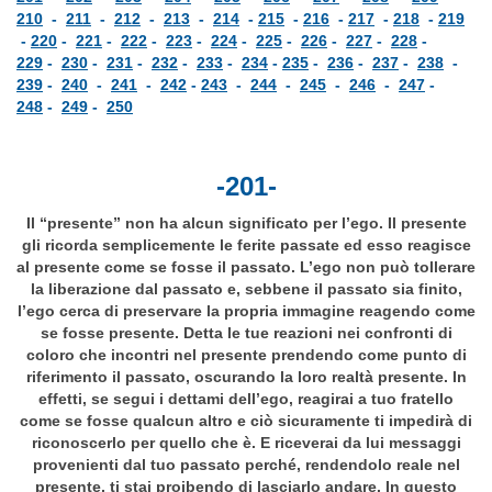
210
-
211
-
212
-
213
-
214
-
215
-
216
-
217
-
218
-
219
-
220
-
221
-
222
-
223
-
224
-
225
-
226
-
227
-
228
-
229
-
230
-
231
-
232
-
233
-
234
-
235
-
236
-
237
-
238
-
239
-
240
-
241
-
242
-
243
-
244
-
245
-
246
-
247
-
248
-
249
-
250
-201-
Il “presente” non ha alcun significato per l’ego. Il presente
gli ricorda semplicemente le ferite passate ed esso reagisce
al presente come se fosse il passato. L’ego non può tollerare
la liberazione dal passato e, sebbene il passato sia finito,
l’ego cerca di preservare la propria immagine reagendo come
se fosse presente. Detta le tue reazioni nei confronti di
coloro che incontri nel presente prendendo come punto di
riferimento il passato, oscurando la loro realtà presente. In
effetti, se segui i dettami dell’ego, reagirai a tuo fratello
come se fosse qualcun altro e ciò sicuramente ti impedirà di
riconoscerlo per quello che è. E riceverai da lui messaggi
provenienti dal tuo passato perché, rendendolo reale nel
presente, ti stai proibendo di lasciarlo andare. In questo