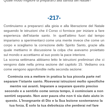
Quale modo migliore di prepararci alla santità del Natale?
-217-
Continuiamo a prepararci alla gioia e alla liberazione del Natale
seguendo le istruzioni che il Corso ci fornisce per iniziare a fare
esperienza dell’istante santo. In quell’attimo fuori dal tempo
impariamo a sperimentarci come una mente invece che come un
corpo e scegliamo la correzione dello Spirito Santo, grazie alla
quale mettiamo in discussione la colpa che avevamo proiettato
sul mondo e accettiamo al suo posto la pace interiore.
La scorsa settimana abbiamo letto le istruzioni preliminari che ci
vengono date nella prima sezione del capitolo 15. Vediamo ora
come vengono approfondite nella seconda sezione:
Comincia ora a mettere in pratica la tua piccola parte nel
separare l’istante santo. Riceverai istruzioni molto specifiche
mentre vai avanti. Imparare a separare questo preciso
secondo e a sentirlo come senza tempo, è cominciare a non
sentirti separato. Non aver paura che non ti sia dato aiuto in
questo. L’Insegnante di Dio e la Sua lezione sosterranno la
tua forza. È solo la tua debolezza che perderai nel fare