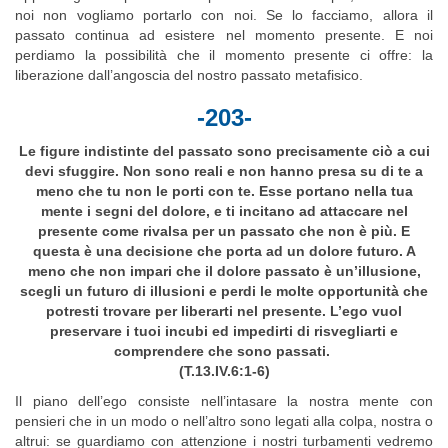
noi non vogliamo portarlo con noi. Se lo facciamo, allora il
passato continua ad esistere nel momento presente. E noi
perdiamo la possibilità che il momento presente ci offre: la
liberazione dall’angoscia del nostro passato metafisico.
-203-
Le figure indistinte del passato sono precisamente ciò a cui
devi sfuggire. Non sono reali e non hanno presa su di te a
meno che tu non le porti con te. Esse portano nella tua
mente i segni del dolore, e ti incitano ad attaccare nel
presente come rivalsa per un passato che non è più. E
questa è una decisione che porta ad un dolore futuro. A
meno che non impari che il dolore passato è un’illusione,
scegli un futuro di illusioni e perdi le molte opportunità che
potresti trovare per liberarti nel presente. L’ego vuol
preservare i tuoi incubi ed impedirti di risvegliarti e
comprendere che sono passati.
(T.13.IV.6:1-6)
Il piano dell’ego consiste nell’intasare la nostra mente con
pensieri che in un modo o nell’altro sono legati alla colpa, nostra o
altrui: se guardiamo con attenzione i nostri turbamenti vedremo