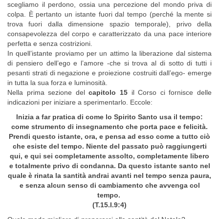
scegliamo il perdono, ossia una percezione del mondo priva di
colpa. È pertanto un istante fuori dal tempo (perché la mente si
trova fuori dalla dimensione spazio temporale), privo della
consapevolezza del corpo e caratterizzato da una pace interiore
perfetta e senza costrizioni.
In quell’istante proviamo per un attimo la liberazione dal sistema
di pensiero dell’ego e l’amore -che si trova al di sotto di tutti i
pesanti strati di negazione e proiezione costruiti dall’ego- emerge
in tutta la sua forza e luminosità.
Nella prima sezione del
capitolo 15
il Corso ci fornisce delle
indicazioni per iniziare a sperimentarlo. Eccole:
Inizia a far pratica di come lo Spirito Santo usa il tempo:
come strumento di insegnamento che porta pace e felicità.
Prendi questo istante, ora, e pensa ad esso come a tutto ciò
che esiste del tempo. Niente del passato può raggiungerti
qui, e qui sei completamente assolto, completamente libero
e totalmente privo di condanna. Da questo istante santo nel
quale è rinata la santità andrai avanti nel tempo senza paura,
e senza alcun senso di cambiamento che avvenga col
tempo.
(T.15.I.9:4)