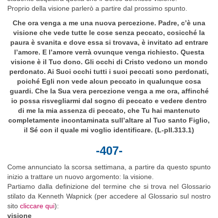
Proprio della visione parlerò a partire dal prossimo spunto.
Che ora venga a me una nuova percezione. Padre, c’è una
visione che vede tutte le cose senza peccato, cosicché la
paura è svanita e dove essa si trovava, è invitato ad entrare
l’amore. E l’amore verrà ovunque venga richiesto. Questa
visione è il Tuo dono. Gli occhi di Cristo vedono un mondo
perdonato. Ai Suoi occhi tutti i suoi peccati sono perdonati,
poiché Egli non vede alcun peccato in qualunque cosa
guardi. Che la Sua vera percezione venga a me ora, affinché
io possa risvegliarmi dal sogno di peccato e vedere dentro
di me la mia assenza di peccato, che Tu hai mantenuto
completamente incontaminata sull’altare al Tuo santo Figlio,
il Sé con il quale mi voglio identificare. (L-pII.313.1)
-407-
Come annunciato la scorsa settimana, a partire da questo spunto
inizio a trattare un nuovo argomento: la visione.
Partiamo dalla definizione del termine che si trova nel Glossario
stilato da Kenneth Wapnick (per accedere al Glossario sul nostro
sito
cliccare qui
):
visione