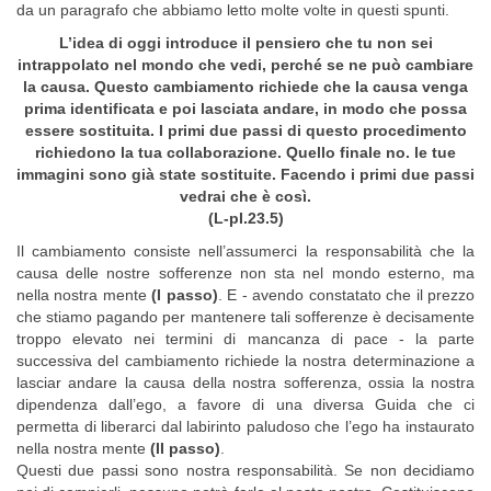
da un paragrafo che abbiamo letto molte volte in questi spunti.
L’idea di oggi introduce il pensiero che tu non sei
intrappolato nel mondo che vedi, perché se ne può cambiare
la causa. Questo cambiamento richiede che la causa venga
prima identificata e poi lasciata andare, in modo che possa
essere sostituita. I primi due passi di questo procedimento
richiedono la tua collaborazione. Quello finale no. le tue
immagini sono già state sostituite. Facendo i primi due passi
vedrai che è così.
(L-pI.23.5)
Il cambiamento consiste nell’assumerci la responsabilità che la
causa delle nostre sofferenze non sta nel mondo esterno, ma
nella nostra mente
(I passo)
. E - avendo constatato che il prezzo
che stiamo pagando per mantenere tali sofferenze è decisamente
troppo elevato nei termini di mancanza di pace - la parte
successiva del cambiamento richiede la nostra determinazione a
lasciar andare la causa della nostra sofferenza, ossia la nostra
dipendenza dall’ego, a favore di una diversa Guida che ci
permetta di liberarci dal labirinto paludoso che l’ego ha instaurato
nella nostra mente
(II passo)
.
Questi due passi sono nostra responsabilità. Se non decidiamo