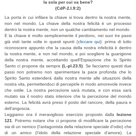
la sola per cui va bene?
(CdP-2.I.9:2)
La porta in cui infilare la chiave si trova dentro la nostra mente,
non nel mondo. La chiave della nostra felicità è un processo
dentro la nostra mente, non un qualche cambiamento nel mondo.
E la chiave è molto semplicemente il perdono, nei suoi tre passi
già visti tante volte in questi spunti (
cliccare qui
): prima di tutto
riconoscere appunto che la causa della nostra infelicità è dentro
la nostra mente, e non nel mondo, e poi scegliere la guarigione
della nostra mente, accettando quell’Espiazione che lo Spirito
Santo ci propone da sempre
(L-pI.23.5)
. Se facciamo questi due
passi non potremo non sperimentare la pace profonda che lo
Spirito Santo estenderà dalla nostra mente alle situazioni della
nostra vita, permettendoci di percepirle in modo amorevole invece
che ostile. La nostra percezione sarà mutata, e con essa sarà
mutato sia il nostro stato interiore che la percezione del mondo
esterno. La felicità avrà preso il posto del rancore, della paura e
dell’angoscia.
Leggiamo ora il meraviglioso esercizio proposto dalla
lezione
121
. Potremo notare che ci propone di modificare la percezione
sia di un nemico (l’antagonista della relazione speciale d’odio) che
di un amico (l’idolo della relazione speciale d’amore). La