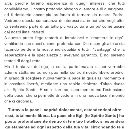
altri, perché faremo esperienza di quegli interessi che tutti
condividiamo, il nostro profondo bisogno di amore e di guarigione,
ed il desiderio ancor più profondo di tornare da nostro Padre.
Vedremo questa comunanza di interessi sia in noi che negli altri.
Ci sentiremo parte di un tutto più vasto. Sarà un po’ come uscire
dai nostri limiti ristretti.
A questo punto l’ego tenterà di intrufolarsi e “rimetterci in riga”,
ventilando che quest’unione profonda con Dio e con gli altri ci sta
facendo perdere la nostra individualità e tutti i “vantaggi” che la
separazione e la specialezza ci avevano garantito. E noi saremo
tentati di dargli retta.
Ma il tentativo dell’ego, a cui la parte malata di noi vorrebbe
aderire stoltamente, non può nulla contro il nostro libero arbitrio,
in grado di scegliere nuovamente la pace in qualsiasi momento e
in assoluta libertà, mediante una rapida richiesta d’aiuto rivolta
allo Spirito Santo. E se lo faremo, sperimenteremo l’estensione
della pace, che ci permette di vedere in una nuova luce il mondo
che ci circonda.
Tuttavia la pace li coprirà dolcemente, estendendosi oltre
essi, totalmente libera. La pace che Egli [lo Spirito Santo] ha
posto profondamente dentro di te e tuo fratello, si estenderà
quietamente ad ogni aspetto della tua vita, circondando te e