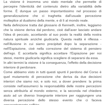
La visione è insomma uno stato mentale che permette di
percepire l’identicità del contenuto dietro alla variabilità delle
forme. È dunque un passo importantissimo nel processo di
generalizzazione che ci traghetta dall’usuale percezione
molteplice al dualismo della mente, e di lì al mondo reale.
Nella definizione tratta dal glossario di Kenneth, inoltre, leggiamo
che la visione deriva dal perdono, cioè dall’aver lasciato andare
l’idea di peccato, accettando al suo posto la realtà della nostra
natura spirituale anziché giudicarla. Questa realtà è riflessa -
nell’illusione in cui siamo precipitati dopo la separazione -
nell’Espiazione, cioè nella correzione del sistema di pensiero
dell’ego. E accettarla significa accettare l’Espiazione per noi
stessi, mentre giudicarla significa scegliere di separarsi da essa.
In altri termini la visione è la conseguenza, l’effetto della decisione
interiore di perdonare.
Come abbiamo visto in tutti questi spunti il perdono del Corso è
quel mutamento di percezione che deriva da due decisioni
interiori che siamo noi, e solo noi, a dover prendere: la prima
consiste nell’assumerci la responsabilità delle nostre percezioni
senza attribuirla al mondo esterno, e la seconda nel chiedere
aiuto ad un diverso Insegnante interiore per raggiungere una
diversa percezione dello stesso evento che ci faceva
apparentemente soffrire.