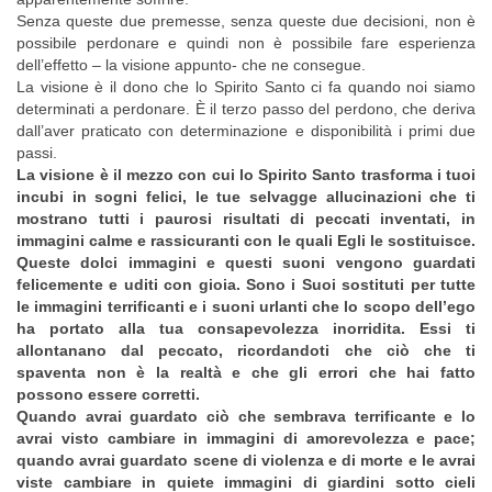
Senza queste due premesse, senza queste due decisioni, non è
possibile perdonare e quindi non è possibile fare esperienza
dell’effetto – la visione appunto- che ne consegue.
La visione è il dono che lo Spirito Santo ci fa quando noi siamo
determinati a perdonare. È il terzo passo del perdono, che deriva
dall’aver praticato con determinazione e disponibilità i primi due
passi.
La visione è il mezzo con cui lo Spirito Santo trasforma i tuoi
incubi in sogni felici, le tue selvagge allucinazioni che ti
mostrano tutti i paurosi risultati di peccati inventati, in
immagini calme e rassicuranti con le quali Egli le sostituisce.
Queste dolci immagini e questi suoni vengono guardati
felicemente e uditi con gioia. Sono i Suoi sostituti per tutte
le immagini terrificanti e i suoni urlanti che lo scopo dell’ego
ha portato alla tua consapevolezza inorridita. Essi ti
allontanano dal peccato, ricordandoti che ciò che ti
spaventa non è la realtà e che gli errori che hai fatto
possono essere corretti.
Quando avrai guardato ciò che sembrava terrificante e lo
avrai visto cambiare in immagini di amorevolezza e pace;
quando avrai guardato scene di violenza e di morte e le avrai
viste cambiare in quiete immagini di giardini sotto cieli