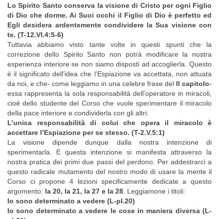
Lo Spirito Santo conserva la visione di Cristo per ogni Figlio
di Dio che dorme. Ai Suoi occhi il Figlio di Dio è perfetto ed
Egli desidera ardentemente condividere la Sua visione con
te. (T-12.VI.4:5-6)
Tuttavia abbiamo visto tante volte in questi spunti che la
correzione dello Spirito Santo non potrà modificare la nostra
esperienza interiore se non siamo disposti ad accoglierla. Questo
è il significato dell’idea che l’Espiazione va accettata, non attuata
da noi, e che- come leggiamo in una celebre frase del
II capitolo
-
essa rappresenta la sola responsabilità dell’operatore in miracoli,
cioè dello studente del Corso che vuole sperimentare il miracolo
della pace interiore e condividerla con gli altri:
L’unica responsabilità di colui che opera il miracolo è
accettare l’Espiazione per se stesso. (T-2.V.5:1)
La visione dipende dunque dalla nostra intenzione di
sperimentarla. E questa intenzione si manifesta attraverso la
nostra pratica dei primi due passi del perdono. Per addestrarci a
questo radicale mutamento del nostro modo di usare la mente il
Corso ci propone 4 lezioni specificamente dedicate a questo
argomento:
la 20, la 21, la 27 e la 28
. Leggiamone i titoli:
Io sono determinato a vedere (L-pI.20)
Io sono determinato a vedere le cose in maniera diversa (L-