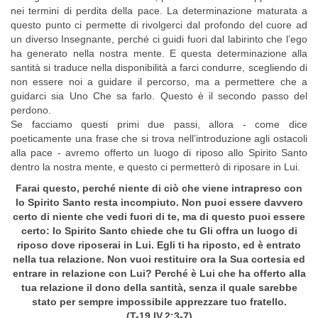
nei termini di perdita della pace. La determinazione maturata a
questo punto ci permette di rivolgerci dal profondo del cuore ad
un diverso Insegnante, perché ci guidi fuori dal labirinto che l’ego
ha generato nella nostra mente. E questa determinazione alla
santità si traduce nella disponibilità a farci condurre, scegliendo di
non essere noi a guidare il percorso, ma a permettere che a
guidarci sia Uno Che sa farlo. Questo è il secondo passo del
perdono.
Se facciamo questi primi due passi, allora - come dice
poeticamente una frase che si trova nell’introduzione agli ostacoli
alla pace - avremo offerto un luogo di riposo allo Spirito Santo
dentro la nostra mente, e questo ci permetterò di riposare in Lui.
Farai questo, perché niente di ciò che viene intrapreso con
lo Spirito Santo resta incompiuto. Non puoi essere davvero
certo di niente che vedi fuori di te, ma di questo puoi essere
certo: lo Spirito Santo chiede che tu Gli offra un luogo di
riposo dove riposerai in Lui. Egli ti ha riposto, ed è entrato
nella tua relazione. Non vuoi restituire ora la Sua cortesia ed
entrare in relazione con Lui? Perché è Lui che ha offerto alla
tua relazione il dono della santità, senza il quale sarebbe
stato per sempre impossibile apprezzare tuo fratello.
(T-19.IV.2:3-7)