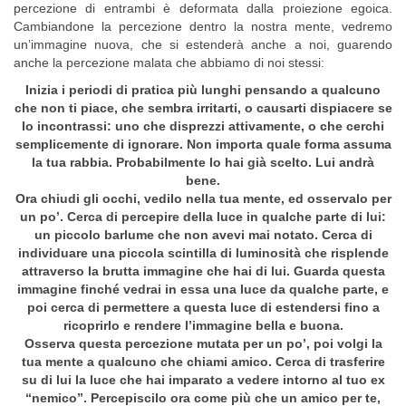
percezione di entrambi è deformata dalla proiezione egoica.
Cambiandone la percezione dentro la nostra mente, vedremo
un’immagine nuova, che si estenderà anche a noi, guarendo
anche la percezione malata che abbiamo di noi stessi:
Inizia i periodi di pratica più lunghi pensando a qualcuno
che non ti piace, che sembra irritarti, o causarti dispiacere se
lo incontrassi: uno che disprezzi attivamente, o che cerchi
semplicemente di ignorare. Non importa quale forma assuma
la tua rabbia. Probabilmente lo hai già scelto. Lui andrà
bene.
Ora chiudi gli occhi, vedilo nella tua mente, ed osservalo per
un po’. Cerca di percepire della luce in qualche parte di lui:
un piccolo barlume che non avevi mai notato. Cerca di
individuare una piccola scintilla di luminosità che risplende
attraverso la brutta immagine che hai di lui. Guarda questa
immagine finché vedrai in essa una luce da qualche parte, e
poi cerca di permettere a questa luce di estendersi fino a
ricoprirlo e rendere l’immagine bella e buona.
Osserva questa percezione mutata per un po’, poi volgi la
tua mente a qualcuno che chiami amico. Cerca di trasferire
su di lui la luce che hai imparato a vedere intorno al tuo ex
“nemico”. Percepiscilo ora come più che un amico per te,