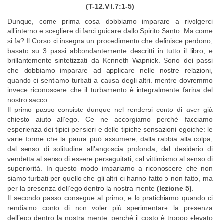
(T-12.VII.7:1-5)
Dunque, come prima cosa dobbiamo imparare a rivolgerci
all’interno e scegliere di farci guidare dallo Spirito Santo. Ma come
si fa? Il Corso ci insegna un procedimento che definisce perdono,
basato su 3 passi abbondantemente descritti in tutto il libro, e
brillantemente sintetizzati da Kenneth Wapnick. Sono dei passi
che dobbiamo imparare ad applicare nelle nostre relazioni,
quando ci sentiamo turbati a causa degli altri, mentre dovremmo
invece riconoscere che il turbamento è integralmente farina del
nostro sacco.
Il primo passo consiste dunque nel rendersi conto di aver già
chiesto aiuto all’ego. Ce ne accorgiamo perché facciamo
esperienza dei tipici pensieri e delle tipiche sensazioni egoiche: le
varie forme che la paura può assumere, dalla rabbia alla colpa,
dal senso di solitudine all’angoscia profonda, dal desiderio di
vendetta al senso di essere perseguitati, dal vittimismo al senso di
superiorità. In questo modo impariamo a riconoscere che non
siamo turbati per quello che gli altri ci hanno fatto o non fatto, ma
per la presenza dell’ego dentro la nostra mente
(lezione 5)
.
Il secondo passo consegue al primo, e lo pratichiamo quando ci
rendiamo conto di non voler più sperimentare la presenza
dell’ego dentro la nostra mente, perché il costo è troppo elevato