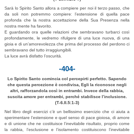
Sarà lo Spirito Santo allora a compiere per noi il terzo passo, che
da soli non potremmo compiere: l’estensione di quella pace
profonda che la nostra accettazione della Sua Presenza nella
nostra mente ha favorito.
E guardando ora quelle relazioni che sembravano turbarci così
profondamente, le vedremo rifulgere di una luce nuova, di una
gioia e di un’amorevolezza che prima del processo del perdono ci
sembravano del tutto irraggiungibili.
La luce avrà disfatto l’oscurità.
-404-
Lo Spirito Santo comincia col percepirti perfetto. Sapendo
che questa percezione è condivisa, Egli la riconosce negli
altri, rafforzandola così in entrambi. Invece della rabbia,
suscita amore per entrambi, perché stabilisce l’inclusione.
(T-6.II.5:1-3)
Nel libro degli esercizi c’è un bellissimo esercizio che ci aiuta a
sperimentare l’estensione e quel senso di pace gioiosa, di amore
e di unione che ne costituisce l’inevitabile risultato, proprio come
la rabbia, l’esclusione e l’isolamento costituiscono l’inevitabile