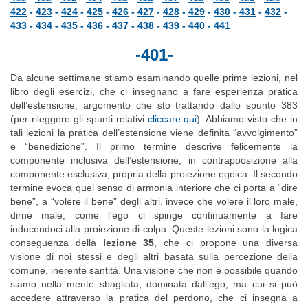
422
-
423
-
424
-
425
-
426
-
427
-
428
-
429
-
430
-
431
-
432
-
433
-
434
-
435
-
436
-
437
-
438
-
439
-
440
-
441
-401-
Da alcune settimane stiamo esaminando quelle prime lezioni, nel
libro degli esercizi, che ci insegnano a fare esperienza pratica
dell’estensione, argomento che sto trattando dallo spunto 383
(per rileggere gli spunti relativi
cliccare qui
). Abbiamo visto che in
tali lezioni la pratica dell’estensione viene definita “avvolgimento”
e “benedizione”. Il primo termine descrive felicemente la
componente inclusiva dell’estensione, in contrapposizione alla
componente esclusiva, propria della proiezione egoica. Il secondo
termine evoca quel senso di armonia interiore che ci porta a “dire
bene”, a “volere il bene” degli altri, invece che volere il loro male,
dirne male, come l’ego ci spinge continuamente a fare
inducendoci alla proiezione di colpa. Queste lezioni sono la logica
conseguenza della
lezione 35
, che ci propone una diversa
visione di noi stessi e degli altri basata sulla percezione della
comune, inerente santità. Una visione che non è possibile quando
siamo nella mente sbagliata, dominata dall’ego, ma cui si può
accedere attraverso la pratica del perdono, che ci insegna a