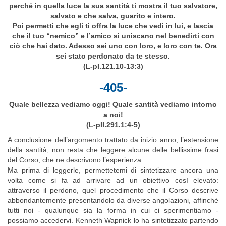
perché in quella luce la sua santità ti mostra il tuo salvatore,
salvato e che salva, guarito e intero.
Poi permetti che egli ti offra la luce che vedi in lui, e lascia
che il tuo “nemico” e l’amico si uniscano nel benedirti con
ciò che hai dato. Adesso sei uno con loro, e loro con te. Ora
sei stato perdonato da te stesso.
(L-pI.121.10-13:3)
-405-
Quale bellezza vediamo oggi! Quale santità vediamo intorno
a noi!
(L-pII.291.1:4-5)
A conclusione dell’argomento trattato da inizio anno, l’estensione
della santità, non resta che leggere alcune delle bellissime frasi
del Corso, che ne descrivono l’esperienza.
Ma prima di leggerle, permettetemi di sintetizzare ancora una
volta come si fa ad arrivare ad un obiettivo così elevato:
attraverso il perdono, quel procedimento che il Corso descrive
abbondantemente presentandolo da diverse angolazioni, affinché
tutti noi - qualunque sia la forma in cui ci sperimentiamo -
possiamo accedervi. Kenneth Wapnick lo ha sintetizzato partendo