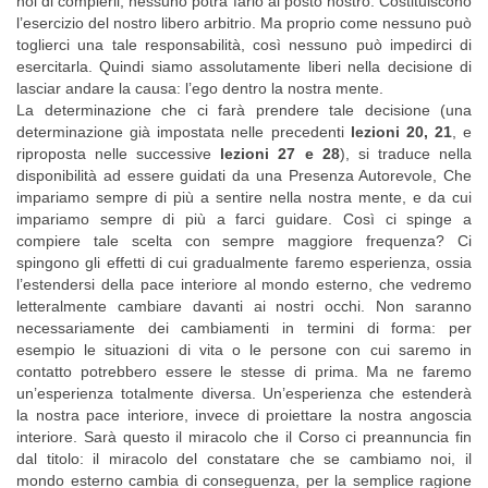
noi di compierli, nessuno potrà farlo al posto nostro. Costituiscono
l’esercizio del nostro libero arbitrio. Ma proprio come nessuno può
toglierci una tale responsabilità, così nessuno può impedirci di
esercitarla. Quindi siamo assolutamente liberi nella decisione di
lasciar andare la causa: l’ego dentro la nostra mente.
La determinazione che ci farà prendere tale decisione (una
determinazione già impostata nelle precedenti
lezioni 20, 21
, e
riproposta nelle successive
lezioni 27 e 28
), si traduce nella
disponibilità ad essere guidati da una Presenza Autorevole, Che
impariamo sempre di più a sentire nella nostra mente, e da cui
impariamo sempre di più a farci guidare. Così ci spinge a
compiere tale scelta con sempre maggiore frequenza? Ci
spingono gli effetti di cui gradualmente faremo esperienza, ossia
l’estendersi della pace interiore al mondo esterno, che vedremo
letteralmente cambiare davanti ai nostri occhi. Non saranno
necessariamente dei cambiamenti in termini di forma: per
esempio le situazioni di vita o le persone con cui saremo in
contatto potrebbero essere le stesse di prima. Ma ne faremo
un’esperienza totalmente diversa. Un’esperienza che estenderà
la nostra pace interiore, invece di proiettare la nostra angoscia
interiore. Sarà questo il miracolo che il Corso ci preannuncia fin
dal titolo: il miracolo del constatare che se cambiamo noi, il
mondo esterno cambia di conseguenza, per la semplice ragione