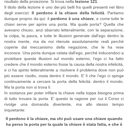
risultato della proiezione. Si trova nella
lezione 121
.
Il titolo della lezione è uno dei più belli fra quelli presenti nel libro
degli esercizi:
Il perdono è la chiave della felicità
. Partiamo
dunque proprio da qui: il
perdono è una chiave
, e come tutte le
chiavi serve per aprire una porta. Ma quale porta? Quella che
avevano chiuso, anzi sbarrato letteralmente, con la separazione,
la colpa, la paura, e tutte le illusioni generate dall’ego dentro la
nostra mente, ma da noi ritenute assolutamente reali perché
coperte dal meccanismo della negazione, che le ha rese
inconsce. Una porta dunque celata dall’ego, perché inducendoci a
proiettare queste illusioni sul mondo esterno, l’ego ci ha fatto
credere che il mondo esterno fosse la causa della nostra infelicità,
e ci ha spinto letteralmente a risolvere il problema dove non può
più essere risolto, ossia dentro il mondo. E’ lì che l’ego ci spinge
continuamente a cercare la porta della felicità: dentro il mondo.
Ma la porta non si trova lì.
In sostanza per poter infilare la chiave nella toppa bisogna prima
di tutto trovare la porta. E’ questo la ragione per cui il Corso ci
rivolge una domanda divertente, ma allo stesso tempo
inquietante:
Il perdono è la chiave, ma chi può usare una chiave quando
ha perso la porta per la quale la chiave è stata fatta, e che è