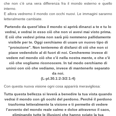
che non c’è una vera differenza fra il mondo esterno e quello
interno.
E allora vedremo il mondo con occhi nuovi. Le immagini saranno
letteralmente cambiate.
Partendo da quest’idea il mondo si aprirà dinanzi a te e tu lo
vedrai, e vedrai in esso ciò che non vi avevi mai visto prima.
E ciò che vedevi prima non sarà più nemmeno pallidamente
visibile per te. Oggi cerchiamo di usare un nuovo tipo di
“proiezione”. Non tenteremo di disfarci di ciò che non ci
piace vedendolo al di fuori di noi. Cercheremo invece di
vedere nel mondo ciò che c’è nella nostra mente, e che c’è
ciò che vogliamo riconoscere. In tal modo cerchiamo di
unirci con ciò che vediamo, invece di mantenerlo separato
da noi.
(L-pI.30.1:2-3/2:1-4)
Con questa nuova visione ogni cosa apparirà meravigliosa:
Tutta questa bellezza si leverà a benedire la tua vista quando
vedrai il mondo con gli occhi del perdono. Perché il perdono
trasforma letteralmente la visione e ti permette di vedere
l’avvento del mondo reale calmo e dolce attraverso il caos,
eliminando tutte le illusioni che hanno sviato la tua