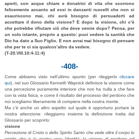
aperti, con acque chiare e donatrici di vita che scorrono
felicemente accanto ad essi in danzanti ruscelli che non si
esauriscono mai, chi avrà bisogno di persuaderti ad
accettare il dono della visione? E dopo la visione, chi c’è
che potrebbe rifiutare ciò che deve venire dopo? Pensa, per
un solo istante, proprio a questo: puoi vedere la santità che
Dio ha dato a Suo Figlio. E non avrai mai bisogno di pensare
che per te ci sia qualcos’altro da vedere.
(T-20.VIII.10:4-11:4)
-408-
Come abbiamo visto nell’ultimo spunto (per rileggerlo
cliccare
qui
), nel suo Glossario Kenneth Wapnick definisce la visione come
una percezione puramente interiore che non ha nulla a che fare
con la vista fisica, e come il risultato del processo del perdono che
noi scegliamo liberamente di compiere nella nostra mente.
Ma c’è anche un altro aspetto sul quale è opportuno portare la
nostra attenzione: rileggiamo insieme la definizione tratta dal
Glossario per scoprirlo:
visione
Percezione di Cristo o dello Spirito Santo che vede oltre il corpo lo
spirito che è la nostra vera Identità; la visione di perdono ed