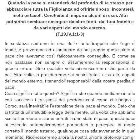
Quando la pace si estenderà dal profondo di te stesso per
abbracciare tutta la Figliolanza ed offrirle riposo, incontrerà
molti ostacoli. Cercherai di imporre alcuni di essi. Altri
potranno sembrare emergere da altre fonti: dai tuoi fratelli e
da vari aspetti del mondo esterno.
(T.19.IV.1:1-3)
In sostanza cadremo in una delle tante trappole che l’ego ci
tende, e proveremo ad allontanare da noi proprio quello stato di
pace che avevamo così faticosamente conseguito. E come se
non bastasse non sempre ci assumeremo la responsabilità di
questo errore. Solo qualche volta riconosceremo che parte da
noi. Altre volte lo proietteremo sui nostri fratelli o su altri aspetti
del mondo esterno, ritenendoli responsabili della nostra perdita di
pace.
Cosa significa tutto questo? Significa che quando mettiamo in atto
con successo i tre passi del perdono così come ci insegna il
Corso, sarà inevitabile l’estensione della pace al mondo. Dato che
si tratta di un’ineludibile legge della mente, una volta che abbiamo
scelto il perdono e siamo entrati in uno stato di pace, questa pace
si estende automaticamente portandoci a percepire in modo
corretto il mondo esterno, qualunque cosa stia avvenendo in quel
momento. Riconosceremo allora la nostra unione profonda con gli