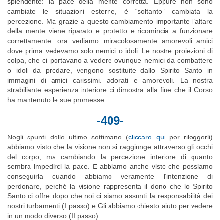
splendente: la pace della mente corretta. Eppure non sono
cambiate le situazioni esterne, è “soltanto” cambiata la
percezione. Ma grazie a questo cambiamento importante l’altare
della mente viene riparato e protetto e ricomincia a funzionare
correttamente: ora vediamo miracolosamente amorevoli amici
dove prima vedevamo solo nemici o idoli. Le nostre proiezioni di
colpa, che ci portavano a vedere ovunque nemici da combattere
o idoli da predare, vengono sostituite dallo Spirito Santo in
immagini di amici carissimi, adorati e amorevoli. La nostra
strabiliante esperienza interiore ci dimostra alla fine che il Corso
ha mantenuto le sue promesse.
-409-
Negli spunti delle ultime settimane (
cliccare qui
per rileggerli)
abbiamo visto che la visione non si raggiunge attraverso gli occhi
del corpo, ma cambiando la percezione interiore di quanto
sembra impedirci la pace. E abbiamo anche visto che possiamo
conseguirla quando abbiamo veramente l’intenzione di
perdonare, perché la visione rappresenta il dono che lo Spirito
Santo ci offre dopo che noi ci siamo assunti la responsabilità dei
nostri turbamenti (I passo) e Gli abbiamo chiesto aiuto per vedere
in un modo diverso (II passo).