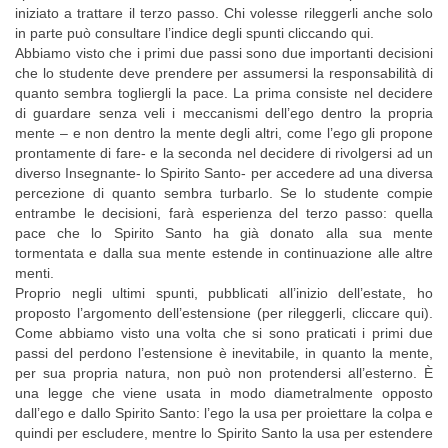
iniziato a trattare il terzo passo. Chi volesse rileggerli anche solo
in parte può consultare l’indice degli spunti cliccando qui.
Abbiamo visto che i primi due passi sono due importanti decisioni
che lo studente deve prendere per assumersi la responsabilità di
quanto sembra togliergli la pace. La prima consiste nel decidere
di guardare senza veli i meccanismi dell’ego dentro la propria
mente – e non dentro la mente degli altri, come l’ego gli propone
prontamente di fare- e la seconda nel decidere di rivolgersi ad un
diverso Insegnante- lo Spirito Santo- per accedere ad una diversa
percezione di quanto sembra turbarlo. Se lo studente compie
entrambe le decisioni, farà esperienza del terzo passo: quella
pace che lo Spirito Santo ha già donato alla sua mente
tormentata e dalla sua mente estende in continuazione alle altre
menti.
Proprio negli ultimi spunti, pubblicati all’inizio dell’estate, ho
proposto l’argomento dell’estensione (per rileggerli, cliccare qui).
Come abbiamo visto una volta che si sono praticati i primi due
passi del perdono l’estensione è inevitabile, in quanto la mente,
per sua propria natura, non può non protendersi all’esterno. È
una legge che viene usata in modo diametralmente opposto
dall’ego e dallo Spirito Santo: l’ego la usa per proiettare la colpa e
quindi per escludere, mentre lo Spirito Santo la usa per estendere