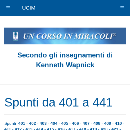
UCIM
Secondo gli insegnamenti di
Kenneth Wapnick
Spunti da 401 a 441
Spunti
401
-
402
-
403
-
404
-
405
-
406
-
407
-
408
-
409
-
410
-
411
-
412
-
413
-
414
-
415
-
416
-
417
-
418
-
419
-
420
-
421
-