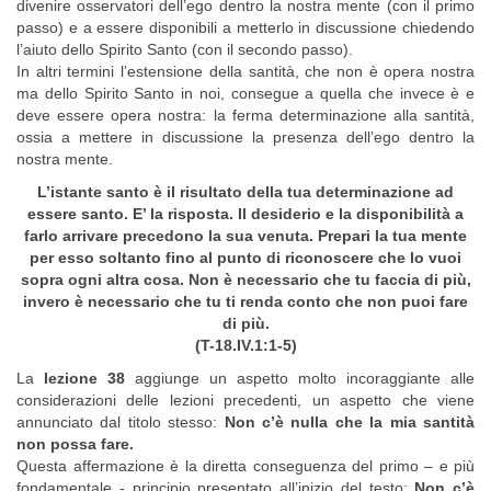
divenire osservatori dell’ego dentro la nostra mente (con il primo
passo) e a essere disponibili a metterlo in discussione chiedendo
l’aiuto dello Spirito Santo (con il secondo passo).
In altri termini l’estensione della santità, che non è opera nostra
ma dello Spirito Santo in noi, consegue a quella che invece è e
deve essere opera nostra: la ferma determinazione alla santità,
ossia a mettere in discussione la presenza dell’ego dentro la
nostra mente.
L’istante santo è il risultato della tua determinazione ad
essere santo. E’ la risposta. Il desiderio e la disponibilità a
farlo arrivare precedono la sua venuta. Prepari la tua mente
per esso soltanto fino al punto di riconoscere che lo vuoi
sopra ogni altra cosa. Non è necessario che tu faccia di più,
invero è necessario che tu ti renda conto che non puoi fare
di più.
(T-18.IV.1:1-5)
La
lezione 38
aggiunge un aspetto molto incoraggiante alle
considerazioni delle lezioni precedenti, un aspetto che viene
annunciato dal titolo stesso:
Non c’è nulla che la mia santità
non possa fare.
Questa affermazione è la diretta conseguenza del primo – e più
fondamentale - principio presentato all’inizio del testo:
Non c’è