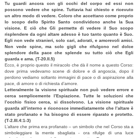
Tu guardi ancora con gli occhi del corpo ed essi non
possono vedere che spine. Tuttavia hai chiesto e ricevuto
un altro modo di vedere. Coloro che accettano come proprio
lo scopo dello Spirito Santo condividono anche la Sua
visione. E ciò che Gli permette di vedere il Suo scopo
risplendere da ogni altare adesso è tuo tanto quanto è Suo.
Egli non vede stranieri, solo cari, adorati, e amorevoli amici.
Non vede spine, ma solo gigli che rifulgono nel dolce
splendore della pace che splende su tutto ciò che Egli
guarda e ama. (T-20.II.5)
Ecco, è proprio questo il miracolo che dà il nome a questo Corso:
dove prima vedevamo scene di dolore e di angoscia, dopo il
perdono vediamo soltanto immagini di pace o di aspirazione alla
pace, di amore o di richiesta d’amore.
Letteralmente la visione spirituale non può vedere errore e
cerca semplicemente l’Espiazione. Tutte le soluzioni che
l’occhio fisico cerca, si dissolvono. La visione spirituale
guarda all’interno e riconosce immediatamente che l’altare è
stato profanato e ha bisogno di essere riparato e protetto.
(T-2.III.4:1-3)
L’altare che prima era profanato – un simbolo che nel Corso sta a
simboleggiare la mente sbagliata - ora rifulge di una luce