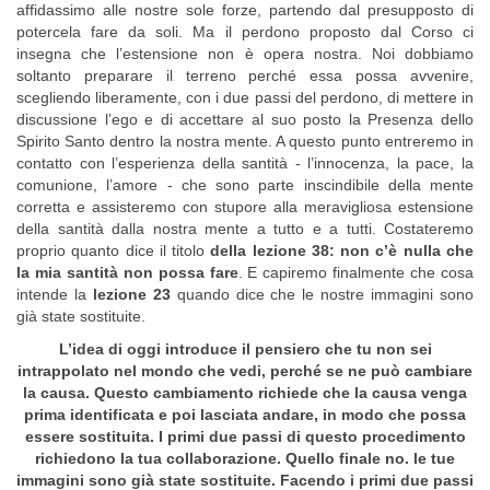
affidassimo alle nostre sole forze, partendo dal presupposto di
potercela fare da soli. Ma il perdono proposto dal Corso ci
insegna che l’estensione non è opera nostra. Noi dobbiamo
soltanto preparare il terreno perché essa possa avvenire,
scegliendo liberamente, con i due passi del perdono, di mettere in
discussione l’ego e di accettare al suo posto la Presenza dello
Spirito Santo dentro la nostra mente. A questo punto entreremo in
contatto con l’esperienza della santità - l’innocenza, la pace, la
comunione, l’amore - che sono parte inscindibile della mente
corretta e assisteremo con stupore alla meravigliosa estensione
della santità dalla nostra mente a tutto e a tutti. Costateremo
proprio quanto dice il titolo
della lezione 38: non c’è nulla che
la mia santità non possa fare
. E capiremo finalmente che cosa
intende la
lezione 23
quando dice che le nostre immagini sono
già state sostituite.
L’idea di oggi introduce il pensiero che tu non sei
intrappolato nel mondo che vedi, perché se ne può cambiare
la causa. Questo cambiamento richiede che la causa venga
prima identificata e poi lasciata andare, in modo che possa
essere sostituita. I primi due passi di questo procedimento
richiedono la tua collaborazione. Quello finale no. le tue
immagini sono già state sostituite. Facendo i primi due passi