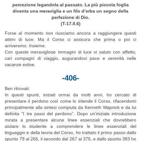
percezione legandola al passato. La più piccola foglia
diventa una meraviglia e un filo d’erba un segno della
perfezione di Dio.
(T-17.II.6)
Forse al momento non riusciamo ancora a raggiungere questi
attimi di luce. Ma il Corso ci assicura che prima o poi ci
arriveremo. Insieme.
Con queste meravigliose immagini di luce vi saluto con affetto,
cari compagni di viaggio, augurandovi pace e serenità nelle
vacanze estive.
-406-
Ben ritrovati.
In questi spunti, iniziati ormai da molti anni, ho cercato di
presentare il perdono così come lo intende il Corso, rifacendomi
principalmente alla sintesi compiuta da Kenneth Wapnick e da lui
definita “I tre passi del perdono”. Dopo un’iniziale introduzione
mirata a presentare alcune linee essenziali che dovrebbero
aiutare lo studente a comprendere le linee essenziali del
linguaggio e della teoria del Corso, ho trattato il primo passo dallo
spunto 79 al 266, il secondo dal 267 al 376, e dallo spunto 383 ho