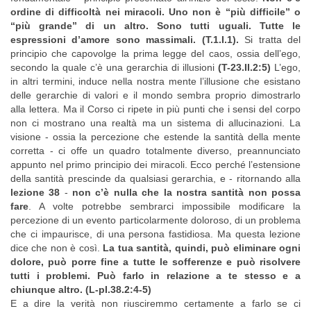
ordine di difficoltà nei miracoli. Uno non è “più difficile” o
“più grande” di un altro. Sono tutti uguali. Tutte le
espressioni d’amore sono massimali. (T.1.I.1).
Si tratta del
principio che capovolge la prima legge del caos, ossia dell’ego,
secondo la quale c’è una gerarchia di illusioni
(T-23.II.2:5)
L’ego,
in altri termini, induce nella nostra mente l’illusione che esistano
delle gerarchie di valori e il mondo sembra proprio dimostrarlo
alla lettera. Ma il Corso ci ripete in più punti che i sensi del corpo
non ci mostrano una realtà ma un sistema di allucinazioni. La
visione - ossia la percezione che estende la santità della mente
corretta - ci offe un quadro totalmente diverso, preannunciato
appunto nel primo principio dei miracoli. Ecco perché l’estensione
della santità prescinde da qualsiasi gerarchia, e - ritornando alla
lezione 38
-
non c’è nulla che la nostra santità non possa
fare
. A volte potrebbe sembrarci impossibile modificare la
percezione di un evento particolarmente doloroso, di un problema
che ci impaurisce, di una persona fastidiosa. Ma questa lezione
dice che non è così.
La tua santità, quindi, può eliminare ogni
dolore, può porre fine a tutte le sofferenze e può risolvere
tutti i problemi. Può farlo in relazione a te stesso e a
chiunque altro. (L-pI.38.2:4-5)
E a dire la verità non riusciremmo certamente a farlo se ci