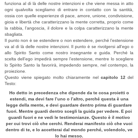
funziona al di là delle nostre intenzioni e che viene messa in atto
ogni qualvolta scegliamo di entrare in contatto con la santità,
ossia con quelle esperienze di pace, amore, unione, condivisione,
gioia e libertà che caratterizzano la mente corretta, proprio come
la rabbia, l’angoscia, il dolore e la colpa caratterizzano la mente
sbagliata.
Il punto non è se estendere o non estendere, perché l’estensione
va al di là delle nostre intenzioni. Il punto è se rivolgersi all’ego o
allo Spirito Santo come nostro insegnante e guida. Perché la
scelta dell’ego impedirà sempre l’estensione, mentre lo scegliere
lo Spirito Santo la favorirà, impedendo sempre, nel contempo, la
proiezione.
Questo viene spiegato molto chiaramente nel
capitolo 12
del
Testo:
Ho detto in precedenza che dipende da te cosa proietti o
estendi, ma devi fare l’uno o l’altro, perché questa è una
legge della mente, e devi guardare dentro prima di guardare
fuori. Mentre guardi dentro scegli la guida per vedere. E poi
guardi fuori e ne vedi le testimonianze. Questo è il motivo
per cui trovi ciò che cerchi. Renderai manifesto ciò che vuoi
dentro di te, e lo accetterai dal mondo perché, volendolo, ve
lo hai messo.