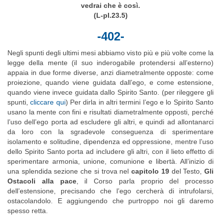
vedrai che è così.
(L-pI.23.5)
-402-
Negli spunti degli ultimi mesi abbiamo visto più e più volte come la
legge della mente (il suo inderogabile protendersi all’esterno)
appaia in due forme diverse, anzi diametralmente opposte: come
proiezione, quando viene guidata dall’ego, e come estensione,
quando viene invece guidata dallo Spirito Santo. (per rileggere gli
spunti,
cliccare qui
) Per dirla in altri termini l’ego e lo Spirito Santo
usano la mente con fini e risultati diametralmente opposti, perché
l’uso dell’ego porta ad escludere gli altri, e quindi ad allontanarci
da loro con la sgradevole conseguenza di sperimentare
isolamento e solitudine, dipendenza ed oppressione, mentre l’uso
dello Spirito Santo porta ad includere gli altri, con il lieto effetto di
sperimentare armonia, unione, comunione e libertà. All’inizio di
una splendida sezione che si trova nel
capitolo 19
del Testo,
Gli
Ostacoli alla pace
, il Corso parla proprio del processo
dell’estensione, precisando che l’ego cercherà di intrufolarsi,
ostacolandolo. E aggiungendo che purtroppo noi gli daremo
spesso retta.