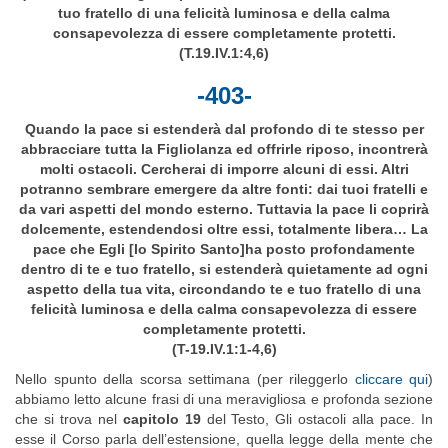
tuo fratello di una felicità luminosa e della calma
consapevolezza di essere completamente protetti.
(T.19.IV.1:4,6)
-403-
Quando la pace si estenderà dal profondo di te stesso per
abbracciare tutta la Figliolanza ed offrirle riposo, incontrerà
molti ostacoli. Cercherai di imporre alcuni di essi. Altri
potranno sembrare emergere da altre fonti: dai tuoi fratelli e
da vari aspetti del mondo esterno. Tuttavia la pace li coprirà
dolcemente, estendendosi oltre essi, totalmente libera… La
pace che Egli [lo Spirito Santo]ha posto profondamente
dentro di te e tuo fratello, si estenderà quietamente ad ogni
aspetto della tua vita, circondando te e tuo fratello di una
felicità luminosa e della calma consapevolezza di essere
completamente protetti.
(T-19.IV.1:1-4,6)
Nello spunto della scorsa settimana (per rileggerlo
cliccare qui
)
abbiamo letto alcune frasi di una meravigliosa e profonda sezione
che si trova nel
capitolo 19
del Testo, Gli ostacoli alla pace. In
esse il Corso parla dell’estensione, quella legge della mente che