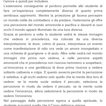
l’amore e quindi per includere.
L’estensione conseguente al perdono permette allo studente di
fare un’esperienza completamente diversa di quanto prima
sembrava opprimerlo. Mentre la proiezione gli faceva percepire
un mondo ostile da combattere o da predare, l’estensione gli offre
una percezione del mondo amorevole e pacifica e davanti ai suoi
occhi il mondo appare illuminato da una luce diversa.
Grazie al perdono a volte lo studente vedrà le stesse immagini
che vedeva in precedenza, ma colorate da una diversa
interpretazione: là dove, colmo di paura, interpretava un evento
come manifestazione di odio ora vede un amore insospettato o
una richiesta di guarigione o di aiuto. Altre volte vedrà nel mondo
immagini che prima non vedeva, e nelle persone aspetti
amorevoli che in precedenza non riusciva nemmeno a sospettare,
un’innocenza e una gentilezza là dove prima riusciva a vedere
soltanto cattiveria e colpa. E questo avverrà perché la percezione
è selettiva, e gli occhi vedono solo quello che la mente dice loro di
vedere: se la mente vuole vedere il peccato, seleziona la
percezione in modo da vedere il peccato; se la mente vuole
vedere l’innocenza, allora selezionerà la percezione in modo da
vedere l’innocenza.
Nel passaggio dalla percezione egoica a quella spirituale, lo
studente acquisirà quella che il Corso definisce visione.