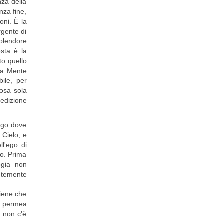
nza della
nza fine,
oni. È la
rgente di
splendore
esta è la
to quello
 la Mente
ile, per
cosa sola
edizione
uogo dove
 Cielo, e
ll'ego di
no. Prima
logia non
entemente
tiene che
za permea
e non c'è