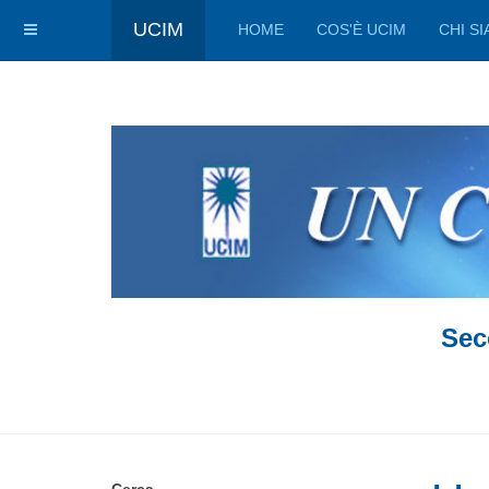
UCIM
HOME
COS'È UCIM
CHI S
Sec
Cerca