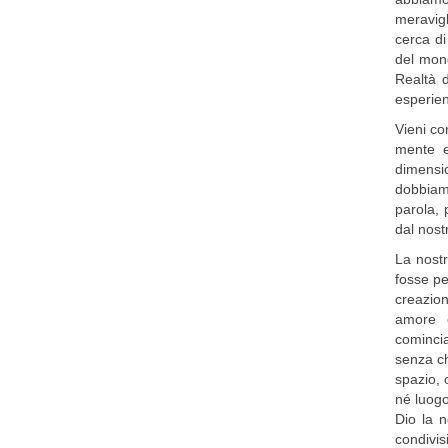
meravigl
cerca di
del mond
Realtà 
esperie
Vieni co
mente e
dimensio
dobbiamo
parola, 
dal nost
La nostr
fosse pe
creazion
amore e
comincia
senza che
spazio, 
né luogo
Dio la n
condivis