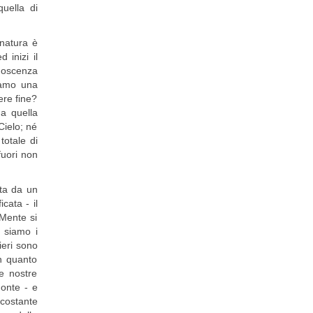
uella di
 natura è
 inizi il
onoscenza
iamo una
ere fine?
a quella
Cielo; né
otale di
fuori non
sta da un
icata - il
 Mente si
i siamo i
ieri sono
In quanto
e nostre
Fonte - e
 costante