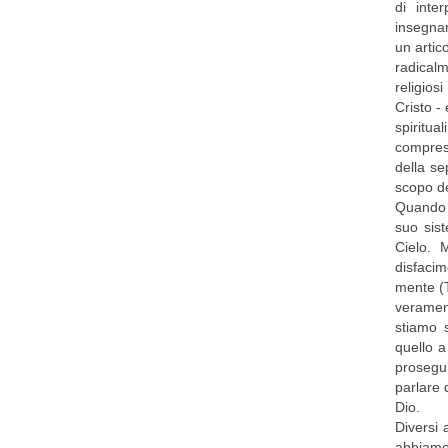
di inte
insegnam
un artic
radicalm
religios
Cristo -
spiritua
compreso
della se
scopo de
Quando s
suo sist
Cielo. 
disfacim
mente (T
verament
stiamo s
quello a
prosegu
parlare 
Dio.
Diversi 
abbiamo