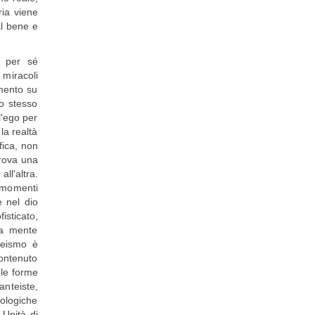
ria viene
al bene e
i per sé
 miracoli
mento su
o stesso
l'ego per
la realtà
fica, non
trova una
ll'altra.
 momenti
e nel dio
sticato,
la mente
iteismo è
contenuto
 le forme
anteiste,
eologiche
 Unità di