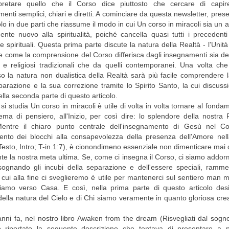
rpretare quello che il Corso dice piuttosto che cercare di capir
enti semplici, chiari e diretti. A cominciare da questa newsletter, pre
olo in due parti che riassume il modo in cui Un corso in miracoli sia un 
ente nuovo alla spiritualità, poiché cancella quasi tutti i precedenti
i e spirituali. Questa prima parte discute la natura della Realtà - l'Unità
 e come la comprensione del Corso differisca dagli insegnamenti sia dei
li e religiosi tradizionali che da quelli contemporanei. Una volta c
 la natura non dualistica della Realtà sarà più facile comprendere 
parazione e la sua correzione tramite lo Spirito Santo, la cui discuss
lla seconda parte di questo articolo.
i studia Un corso in miracoli è utile di volta in volta tornare al fonda
ema di pensiero, all'Inizio, per così dire: lo splendore della nostra 
Mentre il chiaro punto centrale dell'insegnamento di Gesù nel Co
ento dei blocchi alla consapevolezza della presenza dell'Amore nel
esto, Intro; T-in.1:7), è cionondimeno essenziale non dimenticare mai 
e la nostra meta ultima. Se, come ci insegna il Corso, ci siamo addor
ognando gli incubi della separazione e dell'essere speciali, ramme
 cui alla fine ci sveglieremo è utile per mantenerci sul sentiero man
iamo verso Casa. E così, nella prima parte di questo articolo des
della natura del Cielo e di Chi siamo veramente in quanto gloriosa cre
anni fa, nel nostro libro Awaken from the dream (Risvegliati dal sogno,
 riportato la seguente descrizione che tentava di presentare a p