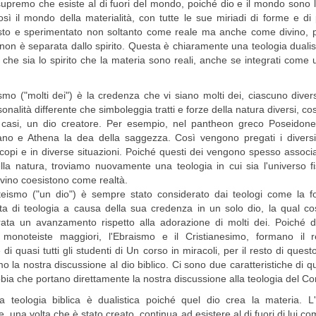
upremo che esiste al di fuori del mondo, poiché dio e il mondo sono 
sì il mondo della materialità, con tutte le sue miriadi di forme e di 
isto e sperimentato non soltanto come reale ma anche come divino, p
non è separata dallo spirito. Questa è chiaramente una teologia dualis
 che sia lo spirito che la materia sono reali, anche se integrati come
eismo ("molti dei") è la credenza che vi siano molti dei, ciascuno dive
onalità differente che simboleggia tratti e forze della natura diversi, co
i casi, un dio creatore. Per esempio, nel pantheon greco Poseidone 
eano e Athena la dea della saggezza. Così vengono pregati i diversi
scopi e in diverse situazioni. Poiché questi dei vengono spesso associa
lla natura, troviamo nuovamente una teologia in cui sia l'universo f
ivino coesistono come realtà.
teismo ("un dio") è sempre stato considerato dai teologi come la f
ta di teologia a causa della sua credenza in un solo dio, la qual c
rata un avanzamento rispetto alla adorazione di molti dei. Poiché d
i monoteiste maggiori, l'Ebraismo e il Cristianesimo, formano il r
 di quasi tutti gli studenti di Un corso in miracoli, per il resto di quest
mo la nostra discussione al dio biblico. Ci sono due caratteristiche di q
bbia che portano direttamente la nostra discussione alla teologia del Co
a teologia biblica è dualistica poiché quel dio crea la materia. L
e, una volta che è stato creato, continua ad esistere al di fuori di lui co