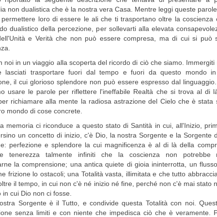
ia non dualistica che è la nostra vera Casa. Mentre leggi queste parol
 permettere loro di essere le ali che ti trasportano oltre la coscienza 
o dualistico della percezione, per sollevarti alla elevata consapevole
dell'Unità e Verità che non può essere compresa, ma di cui si può s
nza.
n noi in un viaggio alla scoperta del ricordo di ciò che siamo. Immergiti 
 lasciati trasportare fuori dal tempo e fuori da questo mondo in 
ne, il cui glorioso splendore non può essere espresso dal linguaggio.
 usare le parole per riflettere l'ineffabile Realtà che si trova al di l
per richiamare alla mente la radiosa astrazione del Cielo che è stata s
ro mondo di cose concrete.
a memoria ci riconduce a questo stato di Santità in cui, all'Inizio, pri
rsino un concetto di inizio, c'è Dio, la nostra Sorgente e la Sorgente di
e: perfezione e splendore la cui magnificenza è al di là della comp
 tenerezza talmente infiniti che la coscienza non potrebbe
rne la comprensione; una antica quiete di gioia ininterrotta, un flus
 frizione lo ostacoli; una Totalità vasta, illimitata e che tutto abbraccia
oltre il tempo, in cui non c'è né inizio né fine, perché non c'è mai stato
 in cui Dio non ci fosse.
ostra Sorgente è il Tutto, e condivide questa Totalità con noi. Que
ione senza limiti e con niente che impedisca ciò che è veramente. P