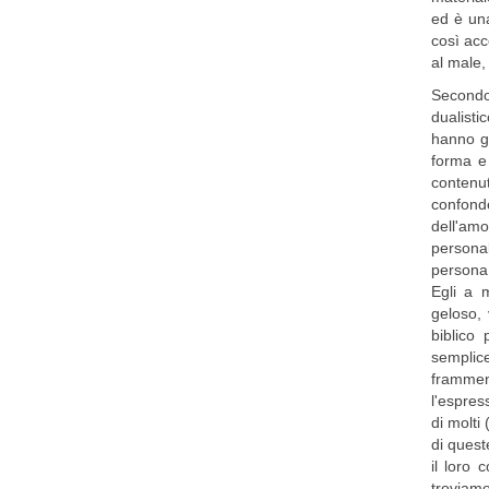
ed è una
così acc
al male,
Secondo
dualisti
hanno g
forma e
contenut
confonde
dell'amo
personal
persona 
Egli a 
geloso, 
biblico
semplic
framment
l'espres
di molti
di quest
il loro 
troviamo