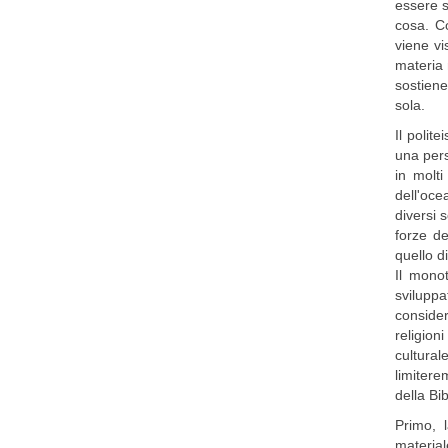
essere s
cosa. Co
viene v
materia 
sostiene
sola.
Il polit
una pers
in molt
dell'oc
diversi 
forze de
quello d
Il mono
sviluppa
conside
religion
culturale
limitere
della Bi
Primo, l
material