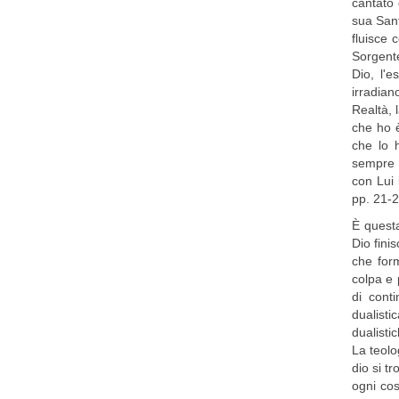
cantato 
sua Sant
fluisce 
Sorgente
Dio, l'e
irradian
Realtà, 
che ho è
che lo 
sempre p
con Lui
pp. 21-2
È questa
Dio fini
che form
colpa e 
di conti
dualisti
dualisti
La teolo
dio si t
ogni cos