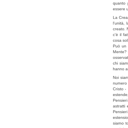
quanto 
essere 
La Creaz
l'unità,
creato. 
c'è il 
cosa sol
Può un 
Mente? C
osserva
chi siam
hanno al
Noi siam
numero in
Cristo -
estende,
Pensieri
astratti
Pensier
estensio
siamo to