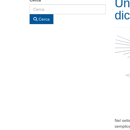
Un
di
Cerca
Nel sett
semplice