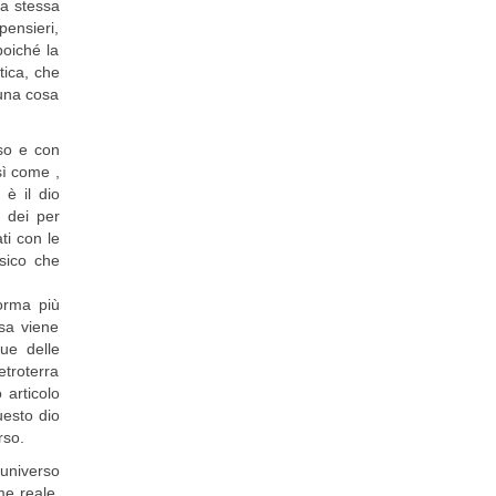
la stessa
pensieri,
oiché la
tica, che
 una cosa
rso e con
sì come ,
è il dio
 dei per
ti con le
isico che
orma più
osa viene
ue delle
etroterra
o articolo
uesto dio
rso.
'universo
me reale,