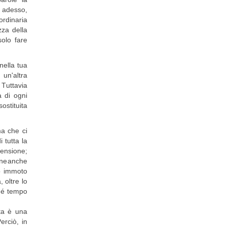
e adesso,
ordinaria
zza della
olo fare
nella tua
un'altra
 Tuttavia
à di ogni
ostituita
ma che ci
 tutta la
rensione;
 neanche
so immoto
, oltre lo
 né tempo
sta è una
erciò, in