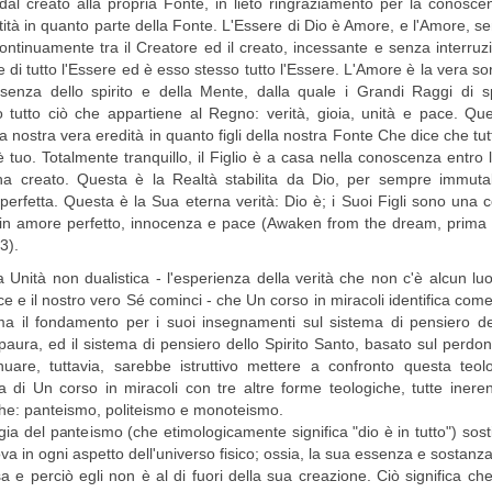
dal creato alla propria Fonte, in lieto ringraziamento per la conosce
ità in quanto parte della Fonte. L'Essere di Dio è Amore, e l'Amore, se
continuamente tra il Creatore ed il creato, incessante e senza interruzi
 di tutto l'Essere ed è esso stesso tutto l'Essere. L'Amore è la vera so
ssenza dello spirito e della Mente, dalla quale i Grandi Raggi di 
o tutto ciò che appartiene al Regno: verità, gioia, unità e pace. Qu
la nostra vera eredità in quanto figli della nostra Fonte Che dice che tut
 tuo. Totalmente tranquillo, il Figlio è a casa nella conoscenza entro
ha creato. Questa è la Realtà stabilita da Dio, per sempre immutab
erfetta. Questa è la Sua eterna verità: Dio è; i Suoi Figli sono una 
 in amore perfetto, innocenza e pace (Awaken from the dream, prima 
3).
 Unità non dualistica - l'esperienza della verità che non c'è alcun l
sce e il nostro vero Sé cominci - che Un corso in miracoli identifica come
a il fondamento per i suoi insegnamenti sul sistema di pensiero de
paura, ed il sistema di pensiero dello Spirito Santo, basato sul perdo
nuare, tuttavia, sarebbe istruttivo mettere a confronto questa teo
ca di Un corso in miracoli con tre altre forme teologiche, tutte iner
che: panteismo, politeismo e monoteismo.
gia del panteismo (che etimologicamente significa "dio è in tutto") sos
rova in ogni aspetto dell'universo fisico; ossia, la sua essenza e sostan
a e perciò egli non è al di fuori della sua creazione. Ciò significa ch