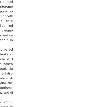
e i suoi
senteremo
approccio
 concetti
 di Dio e
 sentieri
he avremo
la natura
ione è lo
mento del
Realtà in
rso è il
la nostra
quale sia
mentati e
ntarsi di
 mano che
ideriamo
azione di
 n.d.t.),
arole la