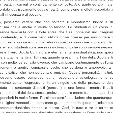
 realtà in cui egli è continuamente coinvolto. Allo spirito ed alla mate
ordata dualisticamente uguale realtà, come viene in effetti accordata 
 all'innocenza e al peccato.
, possiamo vedere che non soltanto il monoteismo biblico è d
co, ma che è anche in verità politeistico. Gli studenti di Un corso in
rande familiarità con la forte enfasi che Gesù pone nel suo insegna
 contenuto, e di come l'ego utilizzi forme diverse per nascondere l
o di separazione e odio. Le relazioni speciali sono i mezzi preferiti dal
re i suoi studenti sulle sue reali motivazioni, che sono sempre negare 
re e il vero Dio, la Cui natura è eternamente non dualistica, non speci
e e totalmente Una. Tuttavia, quando si esanima il dio della Bibbia si 
con molte personalità diverse, che cambiano continuamente dall'una a
momenti è gentile, compassionevole, che perdona e amorevole; a
vendicativo, che non perdona e omicida. Queste personalità multipl
 possono essere comprese, da un osservatore psicologicamente sofi
emente come l'espressione in un singolo dio della proiezione del
ata - il contenuto di molti (pensieri) in una forma - mentre il pol
sione in molti dei della stessa proiezione della mente frammentata - il 
 (pensieri) in molte forme. Possiamo perciò concludere che quantunque
e religioni monoteiste differiscano grandemente da quelle politeiste e p
contenuto dualistico rimane lo stesso. Così, in tutte e tre le forme t
 la stessa espressione dualistica della negazione dell'ego della vera