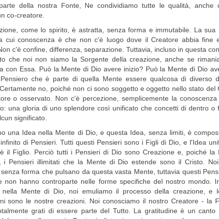
parte della nostra Fonte, Ne condividiamo tutte le qualità, anche q
un co-creatore.
ione, come lo spirito, è astratta, senza forma e immutabile. La sua
 la cui conoscenza è che non c'è luogo dove il Creatore abbia fine ed
Non c'è confine, differenza, separazione. Tuttavia, incluso in questa c
fatto che noi non siamo la Sorgente della creazione, anche se riman
a con Essa. Può la Mente di Dio avere inizio? Può la Mente di Dio av
Pensiero che è parte di quella Mente essere qualcosa di diverso d
ertamente no, poiché non ci sono soggetto e oggetto nello stato del 
tore o osservato. Non c'è percezione, semplicemente la conoscenza t
o: una gloria di uno splendore così unificato che concetti di dentro o 
cun significato.
o una Idea nella Mente di Dio, e questa Idea, senza limiti, è compo
finito di Pensieri. Tutti questi Pensieri sono i Figli di Dio, e l'Idea unif
 è il Figlio. Perciò tutti i Pensieri di Dio sono Creazione e, poiché la
 i Pensieri illimitati che la Mente di Dio estende sono il Cristo. No
 senza forma che pulsano da questa vasta Mente, tuttavia questi Pens
 e non hanno controparte nelle forme specifiche del nostro mondo. 
i nella Mente di Dio, noi emuliamo il processo della creazione, e l
ni sono le nostre creazioni. Noi conosciamo il nostro Creatore - la 
talmente grati di essere parte del Tutto. La gratitudine è un canto