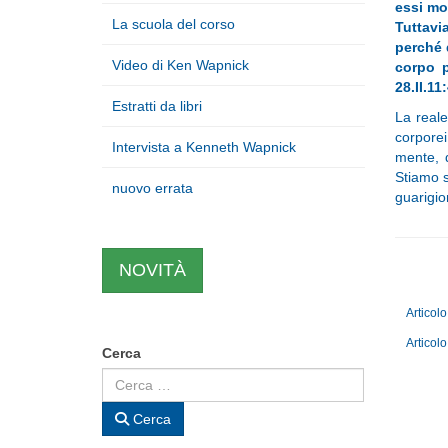
essi mos
La scuola del corso
Tuttavi
perché 
Video di Ken Wapnick
corpo p
28.II.11:
Estratti da libri
La reale
corporei
Intervista a Kenneth Wapnick
mente, 
Stiamo 
nuovo errata
guarigio
NOVITÀ
Articol
Articolo
Cerca
Cerca