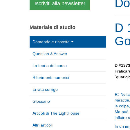
Do
Iscriviti alla newsletter
D 
Materiale di studio
Go
Domande e risposte
Question & Answer
D #137
La teoria del corso
Pratica
“guarigi
Riferimenti numerici
Errata corrige
R:
Nella
miracoli
Glossario
la colpa
Ma può a
Articoli di The LightHouse
influire 
Altri articoli
In un im