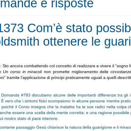
mande e risposte
1373 Com’è stato possibi
ldsmith ottenere le guari
3
: Sto ancora combattendo col concetto di realizzare e vivere il “sogno fe
re
Un corso in miracoli
non promette miglioramento delle circostanze 
oni” tramite l’applicazione di principi praticamente uguali a quelli desc
 Domanda #783 discutiamo alcune delle importanti differenze tra gli 
. È vero che i sintomi fisici scompaiono in alcune persone mentre prati
, poiché il Corso insegna che la malattia ha le sue radici nella colpa
nche essere una scelta della mente corretta: e una ragione possibile 
sul nostro stato di pace interiore.
portante passaggio Gesù chiarisce la natura della guarigione e il mirac