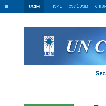
UCIM
HOME
COS'È UCIM
CHI S
Sec