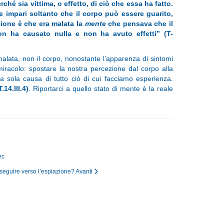
ché sia vittima, o effetto, di ciò che essa ha fatto.
se impari soltanto che il corpo può essere guarito,
zione è che era malata la
mente
che pensava che il
on ha causato nulla e non ha avuto effetti” (T-
malata, non il corpo, nonostante l’apparenza di sintomi
miracolo: spostare la nostra percezione dal corpo alla
 sola causa di tutto ciò di cui facciamo esperienza.
T.14.III.4)
. Riportarci a quello stato di mente è la reale
ec
proseguire verso l’espiazione?
Avanti