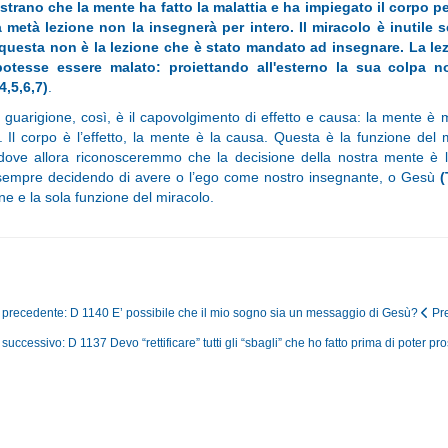
trano che la mente ha fatto la malattia e ha impiegato il corpo per
a metà lezione non la insegnerà per intero. Il miracolo è inutile 
questa non è la lezione che è stato mandato ad insegnare. La le
otesse essere malato: proiettando all'esterno la sua colpa n
4,5,6,7)
.
 guarigione, così, è il capovolgimento di effetto e causa: la mente è 
. Il corpo è l’effetto, la mente è la causa. Questa è la funzione del 
dove allora riconosceremmo che la decisione della nostra mente è la
sempre decidendo di avere o l’ego come nostro insegnante, o Gesù
(
ne e la sola funzione del miracolo.
o precedente: D 1140 E’ possibile che il mio sogno sia un messaggio di Gesù?
Pr
 successivo: D 1137 Devo “rettificare” tutti gli “sbagli” che ho fatto prima di poter 