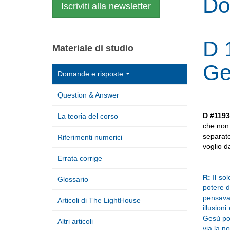
Do
Iscriviti alla newsletter
D 
Materiale di studio
Ge
Domande e risposte
Question & Answer
D #119
La teoria del corso
che non 
separato
Riferimenti numerici
voglio d
Errata corrige
R:
Il so
Glossario
potere d
pensava
Articoli di The LightHouse
illusion
Gesù por
Altri articoli
via la n