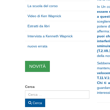
La scuola del corso
In
Un co
essere 
Video di Ken Wapnick
a quest
sceglier
Estratti da libri
potere d
afferma
Intervista a Kenneth Wapnick
puoi chi
interfe
sminui
nuovo errata
(T.2.VII.
della no
Sebbene 
NOVITÀ
mantenut
velocem
T.11.V.1
Chi ti 
Cerca
guardare
interessi
Cerca