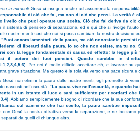
rso in miracoli
Gesù ci insegna anche ad assumerci la responsabilità 
responsabile di ciò che fai, ma non di ciò che pensi. La verità è 
o livello che puoi operare una scelta. Ciò che fai deriva da ciò c
e il sistema di pensiero di separazione, ed è qui che si rivolge l’aiu
elle nostre menti così che noi si possa cambiare la nostra decisione 
:
“Puoi ancora lamentarti della paura, ma ciò nonostante persisti n
edermi di liberarti dalla paura. Io so che non esiste, ma tu no. Se 
rirei con la legge fondamentale di causa ed effetto: la legge più 
ssi il potere dei tuoi pensieri. Questo sarebbe in dire
1:1,2,3,4,5,6)
. Per noi è molto difficile accettare ciò, e lavorare su 
stra grave situazione. Ma questo è la sola via verso una pace sicura e 
Gesù non elimini la paura dalle nostre menti, egli promette di veni
o nascosti nell’oscurità:
“La paura vive nell’oscurità, e quando hai
ente in un istante di luce e sarà sufficiente per ricordarti che il
:3,4)
. Abbiamo semplicemente bisogno di ricordare che la sua confortan
affianca sul cammino che hai scelto, la paura sarebbe impossibil
 con Gesù la nostra attrattiva verso la separazione, e ne facciamo p
 separati da quelli di chiunque altro.