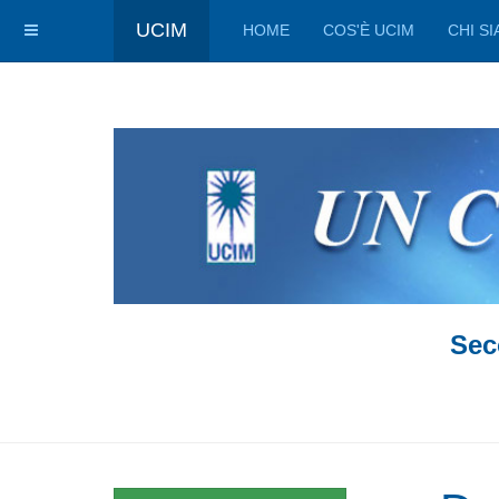
UCIM
HOME
COS'È UCIM
CHI S
Sec