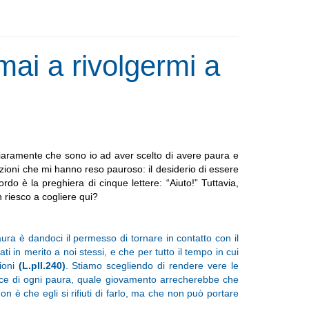
ai a rivolgermi a
iaramente che sono io ad aver scelto di avere paura e
izioni che mi hanno reso pauroso: il desiderio di essere
cordo è la preghiera di cinque lettere: “Aiuto!” Tuttavia,
 riesco a cogliere qui?
ura è dandoci il permesso di tornare in contatto con il
i in merito a noi stessi, e che per tutto il tempo in cui
ioni
(L.pII.240)
. Stiamo scegliendo di rendere vere le
adice di ogni paura, quale giovamento arrecherebbe che
on è che egli si rifiuti di farlo, ma che non può portare