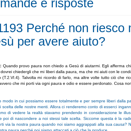
mande e risposte
1193 Perché non riesco m
sù per avere aiuto?
3:
Quando provo paura non chiedo a Gesù di aiutarmi. Egli afferma ch
dovrei chiedergli che mi liberi dalla paura, ma che mi aiuti con le cond
 (T.2.VI.4). Talvolta mi ricordo di farlo, ma altre volte tutto ciò che ri
avvero che mi porti via ogni paura e odio e essere perdonato. Cosa non
lo modo in cui possiamo essere totalmente e per sempre liberi dalla pa
i scelta delle nostre menti. Allora ci renderemo conto di esserci ingannat
mo di vedere la realtà stavamo prendendo in considerazione le illus
i e poi di nascondere a noi stessi tale scelta. Siccome questa è la r
ti via la nostra paura quando noi siamo aggrappati alla sua
causa
? N
ostra paura perché noi siamo attaccati a ciò che la produce.