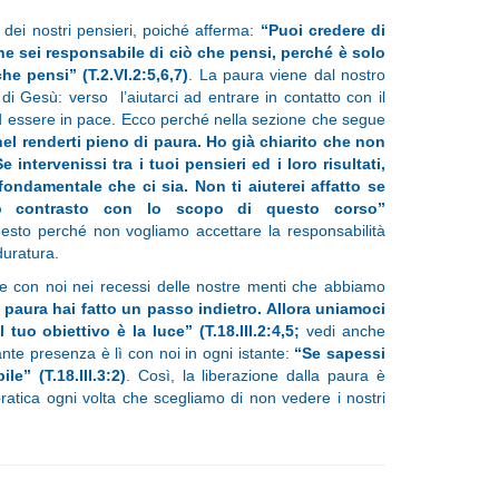
dei nostri pensieri, poiché afferma:
“Puoi credere di
che sei responsabile di ciò che pensi, perché è solo
he pensi” (T.2.VI.2:5,6,7)
. La paura viene dal nostro
to di Gesù: verso
l’aiutarci ad entrare in contatto con il
ed essere in pace. Ecco perché nella sezione che segue
el renderti pieno di paura. Ho già chiarito che non
intervenissi tra i tuoi pensieri ed i loro risultati,
fondamentale che ci sia. Non ti aiuterei affatto se
tto contrasto con lo scopo di questo corso”
questo perché non vogliamo accettare la responsabilità
duratura.
re con noi nei recessi delle nostre menti che abbiamo
 paura hai fatto un passo indietro. Allora uniamoci
 tuo obiettivo è la luce” (T.18.III.2:4,5;
vedi anche
te presenza è lì con noi in ogni istante:
“Se sapessi
e” (T.18.III.3:2)
. Così, la liberazione dalla paura è
ratica ogni volta che scegliamo di non vedere i nostri