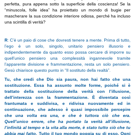
perfetta, pura appena sotto la superficie della coscienza! Se la
“minuscola, folle idea” ha proiettato un mondo di bugie per
mascherare la sua condizione interiore odiosa, perché ha incluso
una scintilla di verità?
R
: C’è un paio di cose che dovresti tenere a mente. Prima di tutto,
l’ego è un solo, singolo, unitario pensiero illusorio e
indipendentemente da quanto esso possa cercare di imporre su
quell’unico pensiero una complessità ingannevole tramite
l’apparente divisione e frammentazione, resta un solo pensiero.
Gesù chiarisce questo punto in “Il sostituto della realtà”.
Tu, che credi che Dio sia paura, non hai fatto che una
sostituzione. Essa ha assunto molte forme, poiché si è
trattato della sostituzione della verità con l’illusione,
dell’interezza con la frammentazione. È diventata così
frantumata e suddivisa, e ridivisa nuovamente ed in
continuazione, che adesso è quasi impossibile percepire
che
una volta era una, e che è tuttora ciò che era.
Quell’unico errore, che ha portato la verità all’illusione,
l’infinità al tempo e la vita alla morte, è stato tutto ciò che tu
abbia mai fatto.
Tutto il tuo mondo poggia su di esso. Ogni