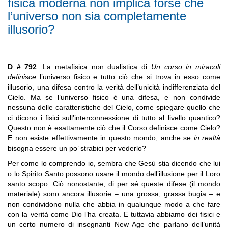
fisica moderna non implica forse che
l’universo non sia completamente
illusorio?
D # 792
: La metafisica non dualistica di
Un corso in miracoli
definisce
l’universo fisico e tutto ciò che si trova in esso come
illusorio, una difesa contro la verità dell’unicità indifferenziata del
Cielo. Ma se l’universo fisico è una difesa, e non condivide
nessuna delle caratteristiche del Cielo, come spiegare quello che
ci dicono i fisici sull’interconnessione di tutto al livello quantico?
Questo non è esattamente ciò che il Corso definisce come Cielo?
E non esiste effettivamente in questo mondo, anche se
in realtà
bisogna essere un po’ strabici per vederlo?
Per come lo comprendo io, sembra che Gesù stia dicendo che lui
o lo Spirito Santo possono usare il mondo dell’illusione per il Loro
santo scopo. Ciò nonostante, di per sé queste difese (il mondo
materiale) sono ancora illusorie – una grossa, grassa bugia – e
non condividono nulla che abbia in qualunque modo a che fare
con la verità come Dio l’ha creata. E tuttavia abbiamo dei fisici e
un certo numero di insegnanti New Age che parlano dell’unità