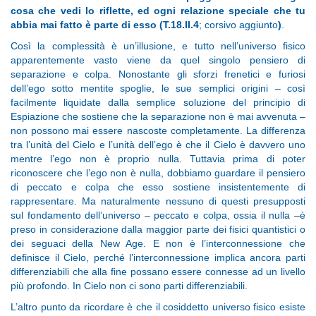
cosa che vedi lo riflette, ed ogni relazione speciale che tu
abbia mai fatto è parte di esso (T.18.II.4
; corsivo aggiunto
)
.
Così la complessità è un’illusione, e tutto nell’universo fisico
apparentemente vasto viene da quel singolo pensiero di
separazione e colpa. Nonostante gli sforzi frenetici e furiosi
dell’ego sotto mentite spoglie, le sue semplici origini – così
facilmente liquidate dalla semplice soluzione del principio di
Espiazione che sostiene che la separazione non è mai avvenuta –
non possono mai essere nascoste completamente. La differenza
tra l’unità del Cielo e l’unità dell’ego è che il Cielo è davvero uno
mentre l’ego non è proprio nulla. Tuttavia prima di poter
riconoscere che l’ego non è nulla, dobbiamo guardare il pensiero
di peccato e colpa che esso sostiene insistentemente di
rappresentare. Ma naturalmente nessuno di questi presupposti
sul fondamento dell’universo – peccato e colpa, ossia il nulla –è
preso in considerazione dalla maggior parte dei fisici quantistici o
dei seguaci della New Age. E non è l’interconnessione che
definisce il Cielo, perché l’interconnessione implica ancora parti
differenziabili che alla fine possano essere connesse ad un livello
più profondo. In Cielo non ci sono parti differenziabili.
L’altro punto da ricordare è che il cosiddetto universo fisico esiste