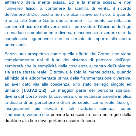
all’interno
della mente scissa. Ed è la mente scissa, e non
l’universo fisico, a contenere la scintilla di verità, il ricordo
dell’Amore di Dio, poiché non c’è alcun universo fisico. E quando
è unita allo Spirito Santo quella mente – la mente corretta che
contiene il ricordo della vera unità – può vedere l’illusione dell’ego
in una luce completamente diversa e incomincia a vedere oltre la
complessità ingannevole che ha cercato di imporre alla nostra
percezione.
Senza una prospettiva come quella offerta dal Corso, che viene
completamente dal di fuori del sistema di pensiero dell’ego,
sembrerà che la semplicità della coscienza al centro dell’universo
sia essa stessa reale. E tuttavia è solo la mente scissa, quando
all’inizio si è addormentata prima della frammentazione diversiva,
ad aver dato vita alla coscienza, uno stato dell’ego singolo ed
unitario
(T.3.IV.2:1,2)
. La maggior parte dei percorsi spirituali
diversi dal Corso vede la coscienza, che necessariamente implica
la dualità di un percettore e di un percepito, come reale. Solo gli
insegnamenti più elevati di tali tradizioni spirituali, come
l’Induismo, vedono che
persino la coscienza resta nel regno della
dualità e alla fine deve pertanto essere illusoria.